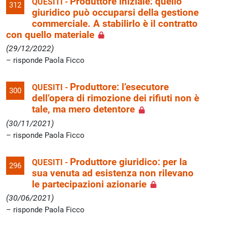
Produttore iniziale: quello
QUESITI -
312
giuridico può occuparsi della gestione
commerciale. A stabilirlo è il contratto
con quello materiale
(29/12/2022)
risponde Paola Ficco
Produttore: l’esecutore
QUESITI -
300
dell’opera di rimozione dei rifiuti non è
tale, ma mero detentore
(30/11/2021)
risponde Paola Ficco
Produttore giuridico: per la
QUESITI -
296
sua venuta ad esistenza non rilevano
le partecipazioni azionarie
(30/06/2021)
risponde Paola Ficco