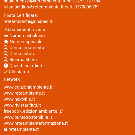
nadia.meazza@reteambiente.it
cell.
3791227784
luisa.baldino@reteambiente.it
cell.
3770896339
Posta certificata:
reteambiente@unapec.it
Abbonamenti rivista
Numeri pubblicati
Numeri speciali
Cerca argomento
Cerca autore
Ricerca libera
Quesiti sui rifiuti
Chi siamo
Network
www.edizioniambiente.it
www.reteambiente.it
www.nextville.it
www.rivistarifiuti.it
freebook.edizioniambiente.it/
www.puntosostenibile.it
www.reteambienteformazione.it
ai.reteambiente.it