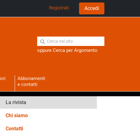
Registrati
Accedi
oppure
Cerca per Argomento
ori
Abbonamenti
e contatti
La rivista
Chi siamo
Contatti