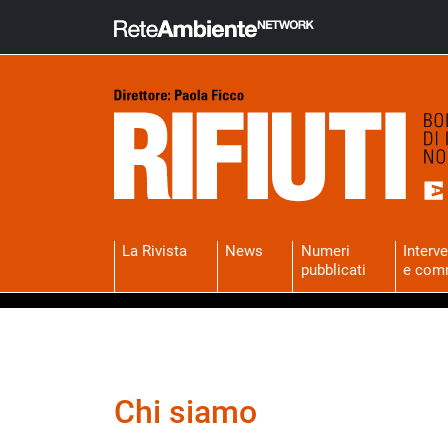
La Rivista
News
Numeri
Interve
pubblicati
e com
Chi siamo