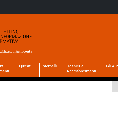
nti
Quesiti
Interpelli
Dossier e
Gli Aut
menti
Approfondimenti