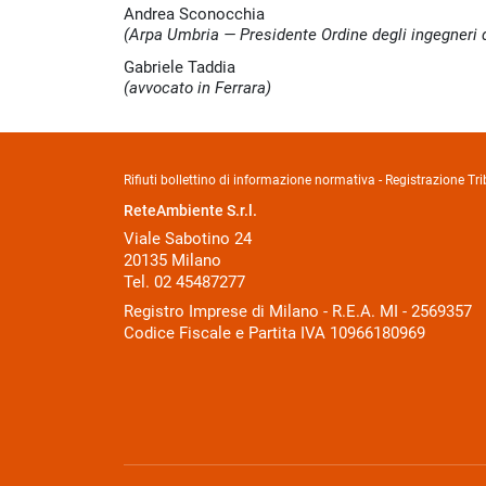
Andrea Sconocchia
(Arpa Umbria — Presidente Ordine degli ingegneri d
Gabriele Taddia
(avvocato in Ferrara)
Rifiuti bollettino di informazione normativa - Registrazione 
ReteAmbiente S.r.l.
Viale Sabotino 24
20135 Milano
Tel. 02 45487277
Registro Imprese di Milano - R.E.A. MI - 2569357
Codice Fiscale e Partita IVA 10966180969