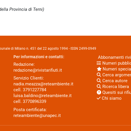
ella Provincia di Terni)
Tribunale di Milano n. 451 del 22 agosto 1994 - ISSN 2499-0949
Per informazioni e contatti:
Abbonamenti rivi
Numeri pubblic
Redazione:
Numeri specia
redazione@rivistarifiuti.it
Cerca argome
Servizio Clienti:
Cerca autore
nadia.meazza@reteambiente.it
Ricerca libera
cell.
3791227784
Quesiti sui rifiu
luisa.baldino@reteambiente.it
Chi siamo
cell.
3770896339
Posta certificata:
reteambiente@unapec.it