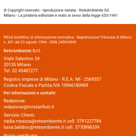
© Copyright riservato - riproduzione vietata - ReteAmbiente Srl,
Milano - La pirateria editoriale è reato ai sensi della legge 633/1941
Rifiuti bollettino di informazione normativa - Registrazione Tribunale di Milano
n. 451 del 22 agosto 1994 - ISSN 2499-0949
ReteAmbiente S.r.l.
Viale Sabotino 24
20135 Milano
Tel. 02 45487277
Registro Imprese di Milano - R.E.A. MI - 2569357
Codice Fiscale e Partita IVA 10966180969
Per informazioni e contatti:
Redazione:
redazione@rivistarifiuti.it
Servizio Clienti:
nadia.meazza@reteambiente.it
cell.
3791227784
luisa.baldino@reteambiente.it
cell.
3770896339
Posta certificata: