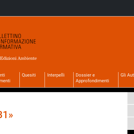
nti
Quesiti
Interpelli
Dossier e
Gli Aut
menti
Approfondimenti
31»