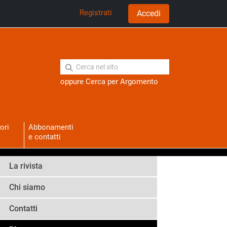
Registrati
Accedi
oppure
Cerca per Argomento
ori
Abbonamenti
e contatti
La rivista
Chi siamo
Contatti