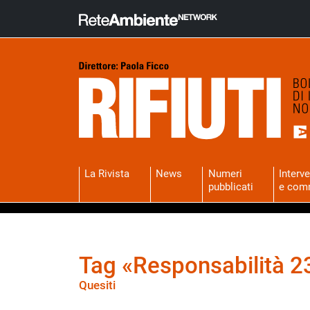
La Rivista
News
Numeri
Interve
pubblicati
e com
Tag «Responsabilità 2
Quesiti