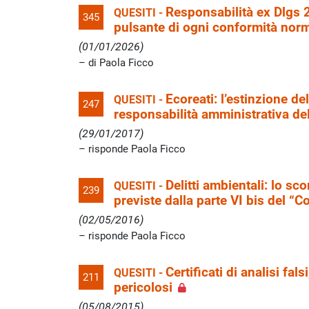
Responsabilità ex Dlgs 
QUESITI -
345
pulsante di ogni conformità nor
(01/01/2026)
di Paola Ficco
Ecoreati: l’estinzione d
QUESITI -
247
responsabilità amministrativa de
(29/01/2017)
risponde Paola Ficco
Delitti ambientali: lo s
QUESITI -
239
previste dalla parte VI bis del “
(02/05/2016)
risponde Paola Ficco
Certificati di analisi fals
QUESITI -
211
pericolosi
(05/08/2015)