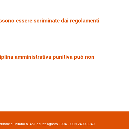
ssono essere scriminate dai regolamenti
ciplina amministrativa punitiva può non
Tribunale di Milano n. 451 del 22 agosto 1994 - ISSN 2499-0949