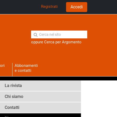
Registrati
Accedi
oppure
Cerca per Argomento
ori
Abbonamenti
e contatti
La rivista
Chi siamo
Contatti