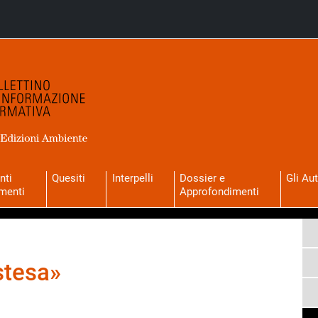
nti
Quesiti
Interpelli
Dossier e
Gli Aut
menti
Approfondimenti
stesa»