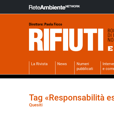
La Rivista
News
Numeri
Interve
pubblicati
e com
Tag «Responsabilità e
Quesiti