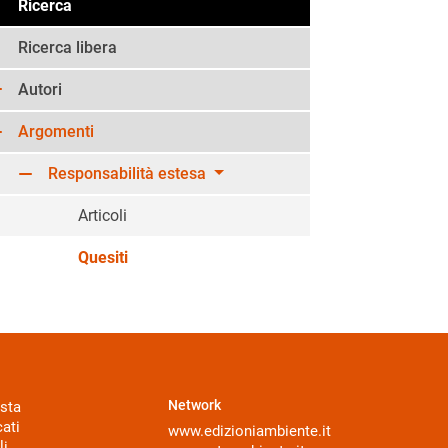
Ricerca
Ricerca libera
Autori
Argomenti
Responsabilità estesa
Articoli
Quesiti
Network
sta
ati
www.edizioniambiente.it
li