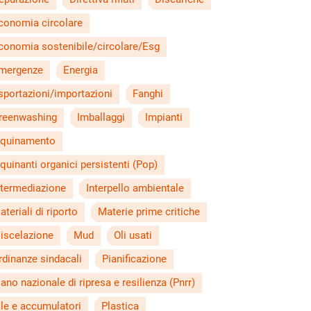
conomia circolare
conomia sostenibile/circolare/Esg
mergenze
Energia
sportazioni/importazioni
Fanghi
reenwashing
Imballaggi
Impianti
nquinamento
nquinanti organici persistenti (Pop)
ntermediazione
Interpello ambientale
ateriali di riporto
Materie prime critiche
iscelazione
Mud
Oli usati
rdinanze sindacali
Pianificazione
iano nazionale di ripresa e resilienza (Pnrr)
ile e accumulatori
Plastica