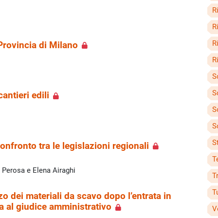
R
R
R
 Provincia di Milano
Ri
S
S
antieri edili
S
S
St
confronto tra le legislazioni regionali
T
a Perosa e Elena Airaghi
T
T
izzo dei materiali da scavo dopo l’entrata in
a al giudice amministrativo
V