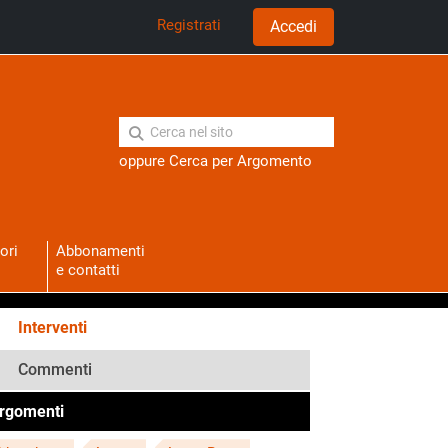
Registrati
Accedi
oppure
Cerca per Argomento
ori
Abbonamenti
e contatti
Interventi
Commenti
rgomenti