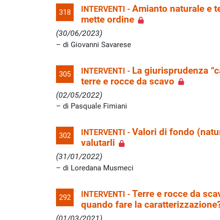
Amianto naturale e t
INTERVENTI -
318
mette ordine
(30/06/2023)
di Giovanni Savarese
La giurisprudenza “ca
INTERVENTI -
305
terre e rocce da scavo
(02/05/2022)
di Pasquale Fimiani
Valori di fondo (natur
INTERVENTI -
302
valutarli
(31/01/2022)
di Loredana Musmeci
Terre e rocce da sca
INTERVENTI -
292
quando fare la caratterizzazione
(01/03/2021)