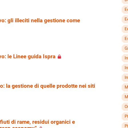
E
E
o: gli illeciti nella gestione come
E
E
G
vo: le Linee guida Ispra
I
I
I
: la gestione di quelle prodotte nei siti
M
M
O
P
fiuti di rame, residui organici e
P