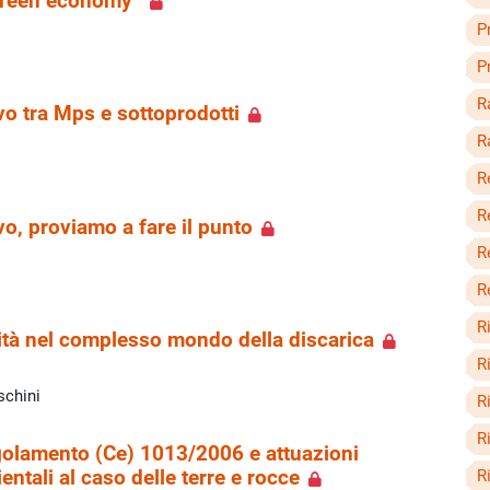
 Green economy”
P
P
R
vo tra Mps e sottoprodotti
R
R
R
vo, proviamo a fare il punto
R
R
R
ità nel complesso mondo della discarica
R
schini
R
Ri
golamento (Ce) 1013/2006 e attuazioni
entali al caso delle terre e rocce
R