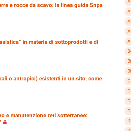
A
erre e rocce da scavo: la linea guida Snpa
A
A
A
A
sistica” in materia di sottoprodotti e di
B
B
B
ali o antropici) esistenti in un sito, come
C
C
C
C
vo e manutenzione reti sotterranee:
D
?
D