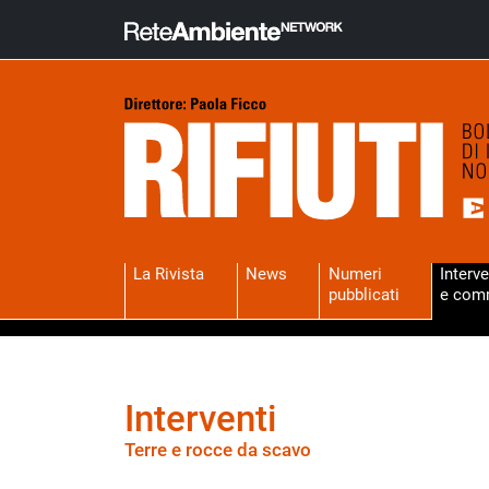
La Rivista
News
Numeri
Interve
pubblicati
e com
Interventi
Terre e rocce da scavo