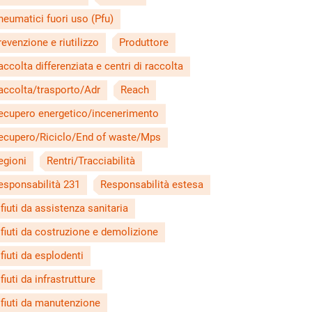
neumatici fuori uso (Pfu)
revenzione e riutilizzo
Produttore
accolta differenziata e centri di raccolta
accolta/trasporto/Adr
Reach
ecupero energetico/incenerimento
ecupero/Riciclo/End of waste/Mps
egioni
Rentri/Tracciabilità
esponsabilità 231
Responsabilità estesa
ifiuti da assistenza sanitaria
ifiuti da costruzione e demolizione
ifiuti da esplodenti
fiuti da infrastrutture
ifiuti da manutenzione