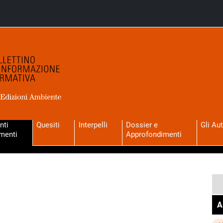
nti
Quesiti
Interpelli
Dossier e
Gli Aut
menti
Approfondimenti
A