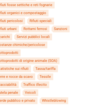
ifiuti fosse settiche e reti fognarie
ifiuti organici e compostaggio
ifiuti pericolosi
Rifiuti speciali
fiuti urbani
Rottami ferrosi
Sanzioni
carichi
Servizi pubblici locali
ostanze chimiche/pericolose
ottoprodotti
ottoprodotti di origine animale (SOA)
atistiche sui rifiuti
Tassa/tariffa
erre e rocce da scavo
Tessile
racciabilità
Traffico illecito
utela penale
Veicoli
erde pubblico e privato
Whistleblowing