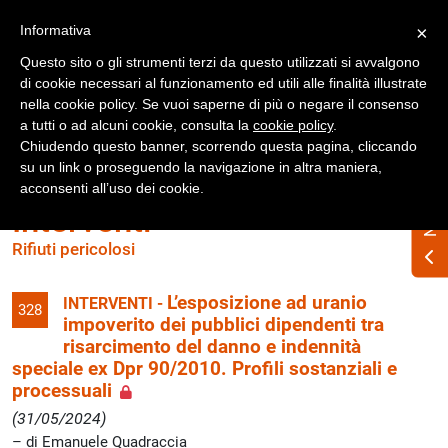
Registrati
Accedi
Informativa
×
Questo sito o gli strumenti terzi da questo utilizzati si avvalgono
di cookie necessari al funzionamento ed utili alle finalità illustrate
nella cookie policy. Se vuoi saperne di più o negare il consenso
a tutti o ad alcuni cookie, consulta la
cookie policy
.
Chiudendo questo banner, scorrendo questa pagina, cliccando
su un link o proseguendo la navigazione in altra maniera,
acconsenti all’uso dei cookie.
Interventi
Rifiuti pericolosi
L’esposizione ad uranio
INTERVENTI -
328
impoverito dei pubblici dipendenti tra
risarcimento del danno e indennità
speciale ex Dpr 90/2010. Profili sostanziali e
processuali
(31/05/2024)
di Emanuele Quadraccia