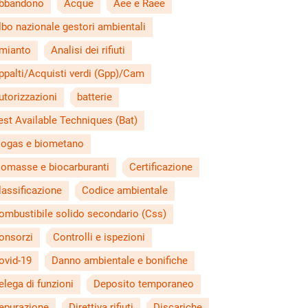
bbandono
Acque
Aee e Raee
lbo nazionale gestori ambientali
mianto
Analisi dei rifiuti
ppalti/Acquisti verdi (Gpp)/Cam
utorizzazioni
batterie
est Available Techniques (Bat)
iogas e biometano
iomasse e biocarburanti
Certificazione
lassificazione
Codice ambientale
ombustibile solido secondario (Css)
onsorzi
Controlli e ispezioni
ovid-19
Danno ambientale e bonifiche
elega di funzioni
Deposito temporaneo
epurazione
Direttiva rifiuti
Discariche