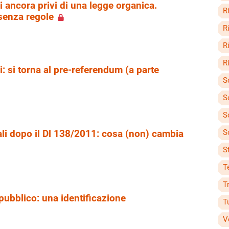
li ancora privi di una legge organica.
R
 senza regole
R
R
Ri
li: si torna al pre-referendum (a parte
S
S
S
S
cali dopo il Dl 138/2011: cosa (non) cambia
St
T
T
pubblico: una identificazione
T
V