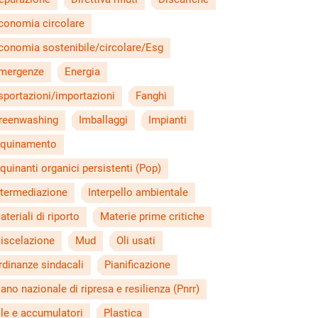
conomia circolare
conomia sostenibile/circolare/Esg
mergenze
Energia
sportazioni/importazioni
Fanghi
reenwashing
Imballaggi
Impianti
nquinamento
nquinanti organici persistenti (Pop)
ntermediazione
Interpello ambientale
ateriali di riporto
Materie prime critiche
iscelazione
Mud
Oli usati
rdinanze sindacali
Pianificazione
iano nazionale di ripresa e resilienza (Pnrr)
ile e accumulatori
Plastica