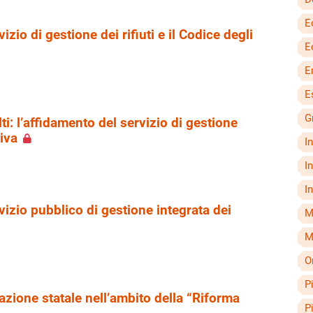
E
izio di gestione dei rifiuti e il Codice degli
E
E
E
G
ti: l’affidamento del servizio di gestione
tiva
I
I
I
vizio pubblico di gestione integrata dei
M
M
O
P
azione statale nell’ambito della “Riforma
P