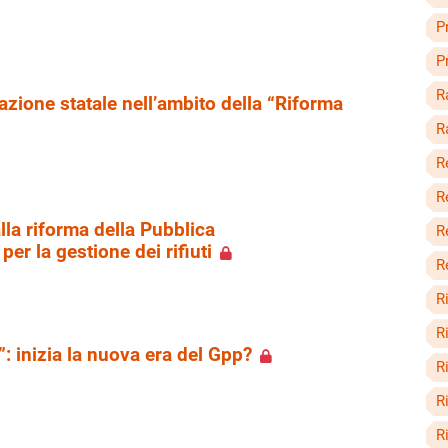
P
P
R
azione statale nell’ambito della “Riforma
R
R
R
alla riforma della Pubblica
R
er la gestione dei rifiuti
R
R
R
 inizia la nuova era del Gpp?
R
Ri
R