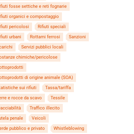
ifiuti fosse settiche e reti fognarie
ifiuti organici e compostaggio
ifiuti pericolosi
Rifiuti speciali
fiuti urbani
Rottami ferrosi
Sanzioni
carichi
Servizi pubblici locali
ostanze chimiche/pericolose
ottoprodotti
ottoprodotti di origine animale (SOA)
atistiche sui rifiuti
Tassa/tariffa
erre e rocce da scavo
Tessile
racciabilità
Traffico illecito
utela penale
Veicoli
erde pubblico e privato
Whistleblowing