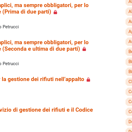
A
plici, ma sempre obbligatori, per lo
 (Prima di due parti)
A
A
o Petrucci
A
A
plici, ma sempre obbligatori, per lo
e (Seconda e ultima di due parti)
B
B
o Petrucci
B
la gestione dei rifiuti nell’appalto
C
C
C
izio di gestione dei rifiuti e il Codice
C
D
D