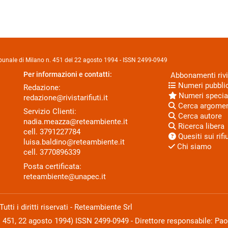
Tribunale di Milano n. 451 del 22 agosto 1994 - ISSN 2499-0949
Per informazioni e contatti:
Abbonamenti rivi
Numeri pubblic
Redazione:
Numeri specia
redazione@rivistarifiuti.it
Cerca argome
Servizio Clienti:
Cerca autore
nadia.meazza@reteambiente.it
Ricerca libera
cell.
3791227784
Quesiti sui rifiu
luisa.baldino@reteambiente.it
Chi siamo
cell.
3770896339
Posta certificata:
reteambiente@unapec.it
ti i diritti riservati - Reteambiente Srl
N. 451, 22 agosto 1994) ISSN 2499-0949 - Direttore responsabile: Pao