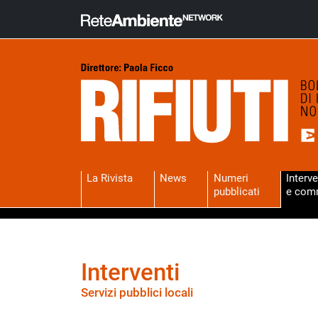
La Rivista
News
Numeri
Interve
pubblicati
e com
Interventi
Servizi pubblici locali