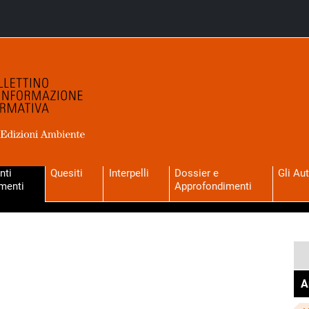
nti
Quesiti
Interpelli
Dossier e
Gli Aut
menti
Approfondimenti
A