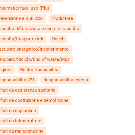
neumatici fuori uso (Pfu)
revenzione e riutilizzo
Produttore
accolta differenziata e centri di raccolta
accolta/trasporto/Adr
Reach
ecupero energetico/incenerimento
ecupero/Riciclo/End of waste/Mps
egioni
Rentri/Tracciabilità
esponsabilità 231
Responsabilità estesa
ifiuti da assistenza sanitaria
ifiuti da costruzione e demolizione
ifiuti da esplodenti
fiuti da infrastrutture
ifiuti da manutenzione