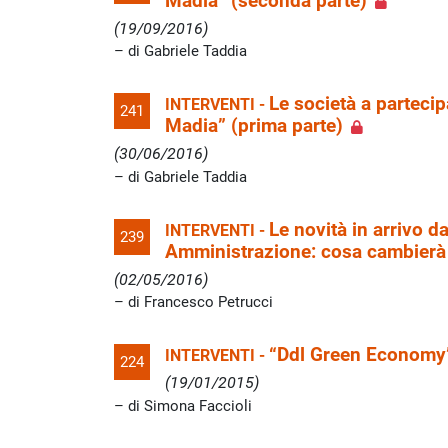
Madia” (seconda parte)
(19/09/2016)
di Gabriele Taddia
Le società a partecip
INTERVENTI -
241
Madia” (prima parte)
(30/06/2016)
di Gabriele Taddia
Le novità in arrivo d
INTERVENTI -
239
Amministrazione: cosa cambierà p
(02/05/2016)
di Francesco Petrucci
“Ddl Green Economy”:
INTERVENTI -
224
(19/01/2015)
di Simona Faccioli