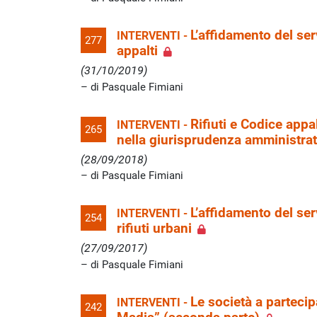
L’affidamento del serv
INTERVENTI -
277
appalti
(31/10/2019)
di Pasquale Fimiani
Rifiuti e Codice appal
INTERVENTI -
265
nella giurisprudenza amministra
(28/09/2018)
di Pasquale Fimiani
L’affidamento del ser
INTERVENTI -
254
rifiuti urbani
(27/09/2017)
di Pasquale Fimiani
Le società a partecip
INTERVENTI -
242