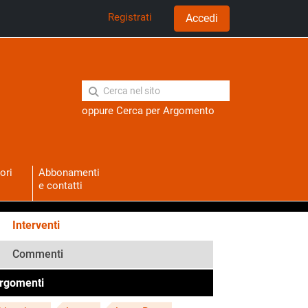
Registrati
Accedi
oppure
Cerca per Argomento
ori
Abbonamenti
e contatti
Interventi
Commenti
rgomenti