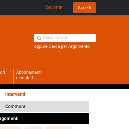
Registrati
Accedi
oppure
Cerca per Argomento
ori
Abbonamenti
e contatti
Interventi
Commenti
rgomenti