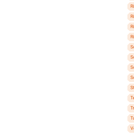
R
R
R
Ri
S
S
S
S
St
T
T
T
V