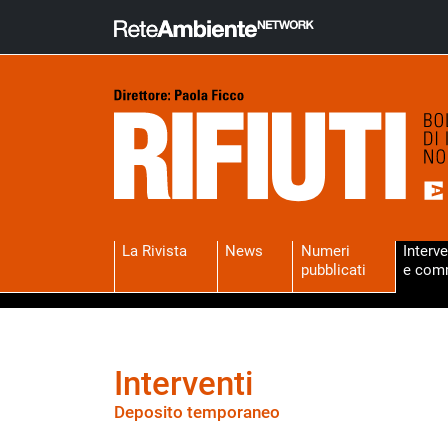
La Rivista
News
Numeri
Interve
pubblicati
e com
Interventi
Deposito temporaneo