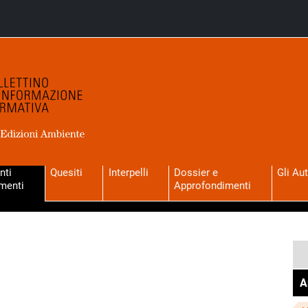
nti
Quesiti
Interpelli
Dossier e
Gli Aut
menti
Approfondimenti
A