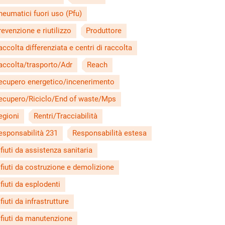
neumatici fuori uso (Pfu)
revenzione e riutilizzo
Produttore
accolta differenziata e centri di raccolta
accolta/trasporto/Adr
Reach
ecupero energetico/incenerimento
ecupero/Riciclo/End of waste/Mps
egioni
Rentri/Tracciabilità
esponsabilità 231
Responsabilità estesa
ifiuti da assistenza sanitaria
ifiuti da costruzione e demolizione
ifiuti da esplodenti
fiuti da infrastrutture
ifiuti da manutenzione