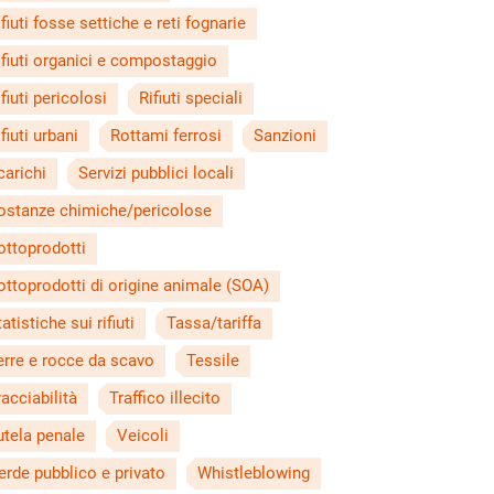
ifiuti fosse settiche e reti fognarie
ifiuti organici e compostaggio
ifiuti pericolosi
Rifiuti speciali
fiuti urbani
Rottami ferrosi
Sanzioni
carichi
Servizi pubblici locali
ostanze chimiche/pericolose
ottoprodotti
ottoprodotti di origine animale (SOA)
atistiche sui rifiuti
Tassa/tariffa
erre e rocce da scavo
Tessile
racciabilità
Traffico illecito
utela penale
Veicoli
erde pubblico e privato
Whistleblowing