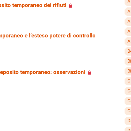
A
osito temporaneo dei rifiuti
A
A
A
mporaneo e l’esteso potere di controllo
A
B
B
B
deposito temporaneo: osservazioni
C
C
C
C
D
D