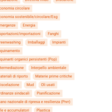
conomia circolare
conomia sostenibile/circolare/Esg
mergenze
Energia
sportazioni/importazioni
Fanghi
reenwashing
Imballaggi
Impianti
nquinamento
nquinanti organici persistenti (Pop)
ntermediazione
Interpello ambientale
ateriali di riporto
Materie prime critiche
iscelazione
Mud
Oli usati
rdinanze sindacali
Pianificazione
iano nazionale di ripresa e resilienza (Pnrr)
ile e accumulatori
Plastica