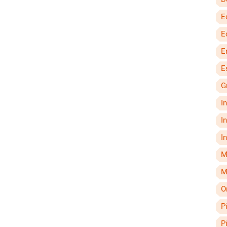
E
E
E
E
G
I
I
I
M
M
O
P
P