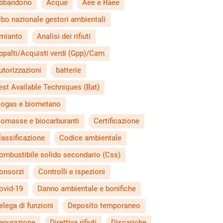
bbandono
Acque
Aee e Raee
lbo nazionale gestori ambientali
mianto
Analisi dei rifiuti
ppalti/Acquisti verdi (Gpp)/Cam
utorizzazioni
batterie
est Available Techniques (Bat)
iogas e biometano
iomasse e biocarburanti
Certificazione
lassificazione
Codice ambientale
ombustibile solido secondario (Css)
onsorzi
Controlli e ispezioni
ovid-19
Danno ambientale e bonifiche
elega di funzioni
Deposito temporaneo
epurazione
Direttiva rifiuti
Discariche