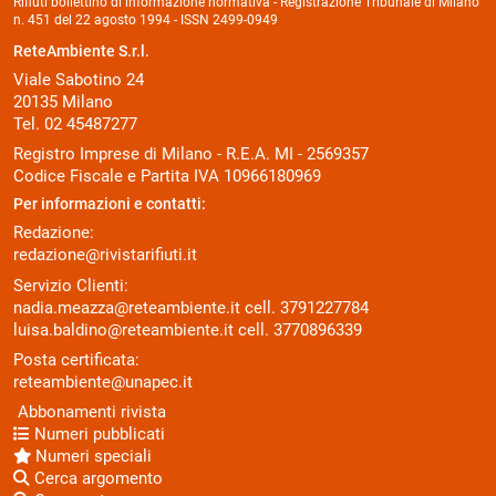
Rifiuti bollettino di informazione normativa - Registrazione Tribunale di Milano
n. 451 del 22 agosto 1994 - ISSN 2499-0949
ReteAmbiente S.r.l.
Viale Sabotino 24
20135 Milano
Tel. 02 45487277
Registro Imprese di Milano - R.E.A. MI - 2569357
Codice Fiscale e Partita IVA 10966180969
Per informazioni e contatti:
Redazione:
redazione@rivistarifiuti.it
Servizio Clienti:
nadia.meazza@reteambiente.it
cell.
3791227784
luisa.baldino@reteambiente.it
cell.
3770896339
Posta certificata:
reteambiente@unapec.it
Abbonamenti rivista
Numeri pubblicati
Numeri speciali
Cerca argomento