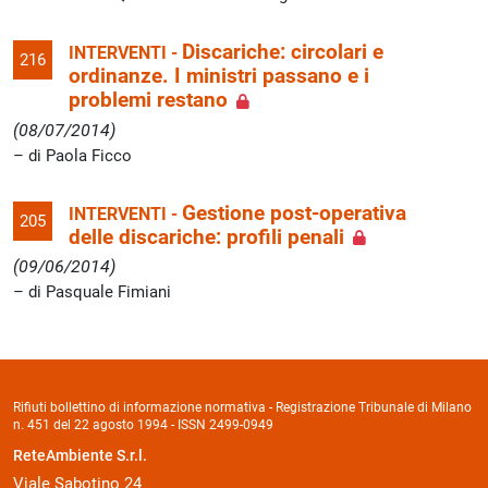
Discariche: circolari e
INTERVENTI -
216
ordinanze. I ministri passano e i
problemi restano
(08/07/2014)
di Paola Ficco
Gestione post-operativa
INTERVENTI -
205
delle discariche: profili penali
(09/06/2014)
di Pasquale Fimiani
Rifiuti bollettino di informazione normativa - Registrazione Tribunale di Milano
n. 451 del 22 agosto 1994 - ISSN 2499-0949
ReteAmbiente S.r.l.
Viale Sabotino 24