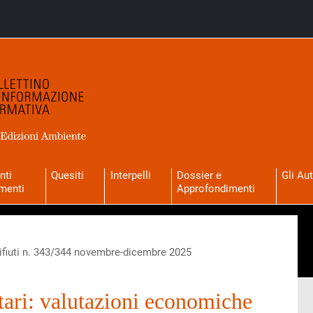
nti
Quesiti
Interpelli
Dossier e
Gli Aut
menti
Approfondimenti
fiuti n. 343/344 novembre-dicembre 2025
nitari: valutazioni economiche