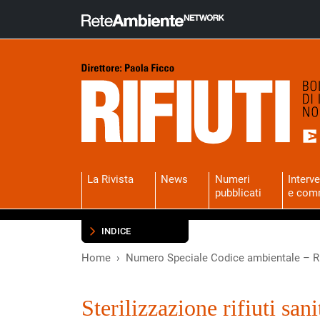
La Rivista
News
Numeri
Interve
pubblicati
e com
INDICE
Home
Numero Speciale Codice ambientale – Ri
Sterilizzazione rifiuti sa