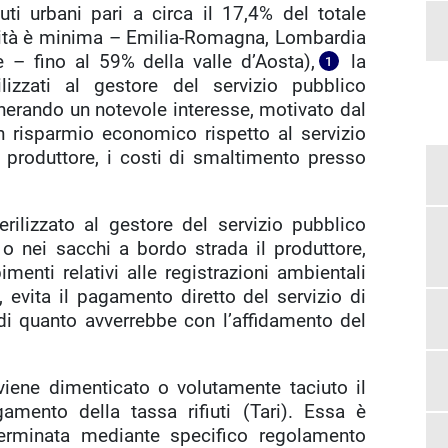
uti urbani pari a circa il 17,4% del totale
alità è minima – Emilia-Romagna, Lombardia
e – fino al 59% della valle d’Aosta),
la
1
rilizzati al gestore del servizio pubblico
generando un notevole interesse, motivato dal
n risparmio economico rispetto al servizio
l produttore, i costi di smaltimento presso
terilizzato al gestore del servizio pubblico
o nei sacchi a bordo strada il produttore,
menti relativi alle registrazioni ambientali
), evita il pagamento diretto del servizio di
di quanto avverrebbe con l’affidamento del
viene dimenticato o volutamente taciuto il
amento della tassa rifiuti (Tari). Essa è
eterminata mediante specifico regolamento