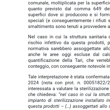
comunale, moltiplicata per la superfici
quanto previsto dal comma 649 dell
superfici dove si producono e si forman
speciali (e conseguentemente i rifiuti sa
smaltimento sono tenuti a provvedere a p
Nel caso in cui la struttura sanitaria d
rischio infettivo da questa prodotti, 
normativa sarebbero assoggettate allo 
anche le aree oggi escluse dal calcol
quantificazione della Tari, che verreb
conteggio, con conseguente notevole inc
Tale interpretazione è stata confermata 
2024 (nota con prot. n. 00051822/2
interessata a valutare la sterilizzazione i
che chiedeva:
“nel caso in cui la strut
impianto di sterilizzazione installato in 
questa prodotti – (…) assoggettati allo s