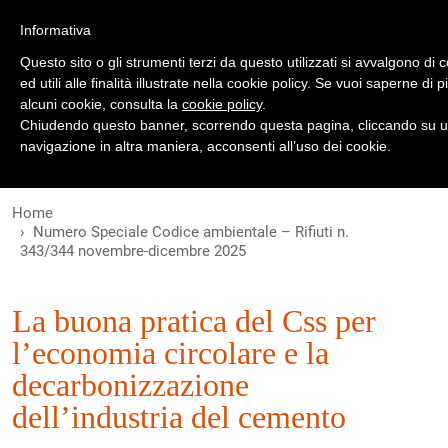
Registrati
Accedi
Informativa
Questo sito o gli strumenti terzi da questo utilizzati si avvalgono d
ed utili alle finalità illustrate nella cookie policy. Se vuoi saperne di
alcuni cookie, consulta la
cookie policy
.
Chiudendo questo banner, scorrendo questa pagina, cliccando su u
INDICE
navigazione in altra maniera, acconsenti all’uso dei cookie.
Home
Numero Speciale Codice ambientale – Rifiuti n.
343/344 novembre-dicembre 2025
La buona pratica del Css per
l’economia circolare e la
decarbonizzazione
dell’industria del cemento