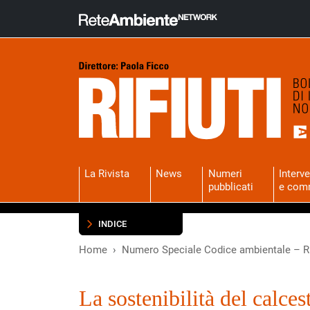
La Rivista
News
Numeri
Interve
pubblicati
e com
INDICE
Home
Numero Speciale Codice ambientale – Ri
La sostenibilità del calces