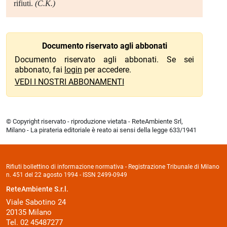
rifiuti.
(C.K.)
Documento riservato agli abbonati
Documento riservato agli abbonati. Se sei
abbonato, fai
login
per accedere.
VEDI I NOSTRI ABBONAMENTI
© Copyright riservato - riproduzione vietata - ReteAmbiente Srl,
Milano - La pirateria editoriale è reato ai sensi della legge 633/1941
Rifiuti bollettino di informazione normativa - Registrazione Tribunale di Milano
n. 451 del 22 agosto 1994 - ISSN 2499-0949
ReteAmbiente S.r.l.
Viale Sabotino 24
20135 Milano
Tel. 02 45487277