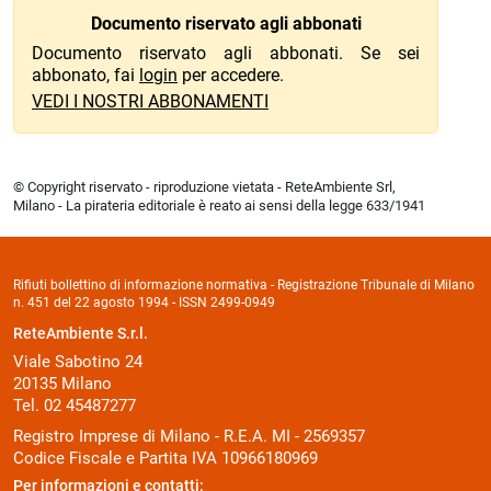
Documento riservato agli abbonati
Documento riservato agli abbonati. Se sei
abbonato, fai
login
per accedere.
VEDI I NOSTRI ABBONAMENTI
© Copyright riservato - riproduzione vietata - ReteAmbiente Srl,
Milano - La pirateria editoriale è reato ai sensi della legge 633/1941
Rifiuti bollettino di informazione normativa - Registrazione Tribunale di Milano
n. 451 del 22 agosto 1994 - ISSN 2499-0949
ReteAmbiente S.r.l.
Viale Sabotino 24
20135 Milano
Tel. 02 45487277
Registro Imprese di Milano - R.E.A. MI - 2569357
Codice Fiscale e Partita IVA 10966180969
Per informazioni e contatti: