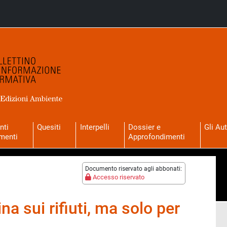
nti
Quesiti
Interpelli
Dossier e
Gli Aut
menti
Approfondimenti
Documento riservato agli abbonati:
Accesso riservato
ina sui rifiuti, ma solo per