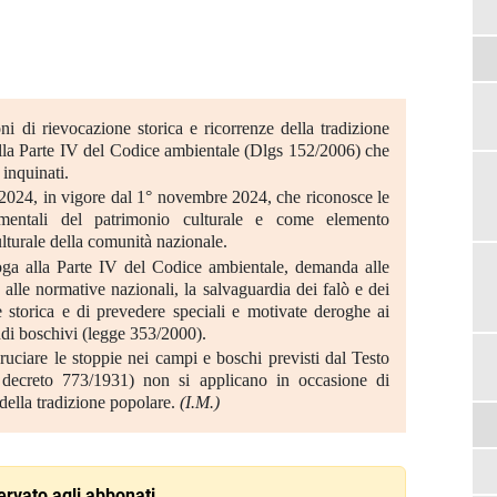
ni di rievocazione storica e ricorrenze della tradizione
lla Parte IV del Codice ambientale (Dlgs 152/2006) che
i inquinati.
2024, in vigore dal 1° novembre 2024, che riconosce le
mentali del patrimonio culturale e come elemento
ulturale della comunità nazionale.
roga alla Parte IV del Codice ambientale, demanda alle
 alle normative nazionali, la salvaguardia dei falò e dei
ne storica e di prevedere speciali e motivate deroghe ai
endi boschivi (legge 353/2000).
 bruciare le stoppie nei campi e boschi previsti dal Testo
 decreto 773/1931) non si applicano in occasione di
 della tradizione popolare.
(I.M.)
rvato agli abbonati