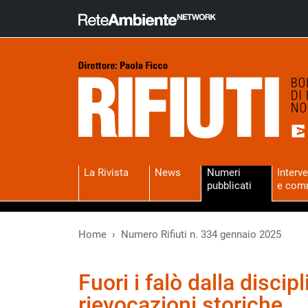
La Rivista
News
Numeri
Interve
pubblicati
e com
Home
Numero Rifiuti n. 334 gennaio 2025
Fuori i falò dalla discipl
rievocazioni storiche