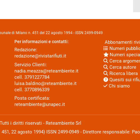
Tribunale di Milano n. 451 del 22 agosto 1994 - ISSN 2499-0949
Per informazioni e contatti:
Abbonamenti rivi
Numeri pubblic
Redazione:
Numeri specia
redazione@rivistarifiuti.it
Cerca argome
Servizio Clienti:
Cerca autore
nadia.meazza@reteambiente.it
Ricerca libera
cell.
3791227784
Quesiti sui rifiu
luisa.baldino@reteambiente.it
Chi siamo
cell.
3770896339
Posta certificata:
reteambiente@unapec.it
ti i diritti riservati - Reteambiente Srl
N. 451, 22 agosto 1994) ISSN 2499-0949 - Direttore responsabile: Pao