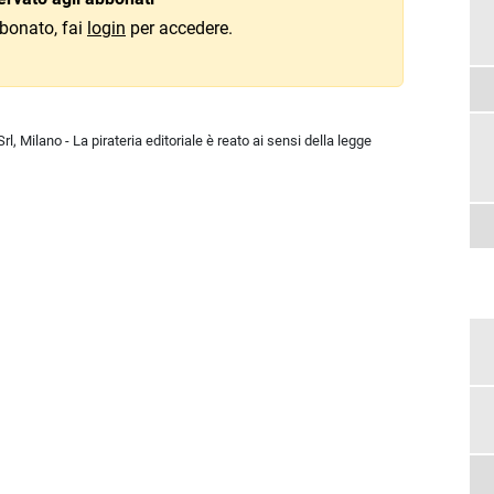
bonato, fai
login
per accedere.
l, Milano - La pirateria editoriale è reato ai sensi della legge