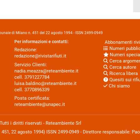
Tribunale di Milano n. 451 del 22 agosto 1994 - ISSN 2499-0949
Per informazioni e contatti:
Abbonamenti rivi
Numeri pubblic
Redazione:
Numeri specia
redazione@rivistarifiuti.it
Cerca argome
Servizio Clienti:
Cerca autore
nadia.meazza@reteambiente.it
Ricerca libera
cell.
3791227784
Quesiti sui rifiu
luisa.baldino@reteambiente.it
Chi siamo
cell.
3770896339
Posta certificata:
reteambiente@unapec.it
ti i diritti riservati - Reteambiente Srl
N. 451, 22 agosto 1994) ISSN 2499-0949 - Direttore responsabile: Pao