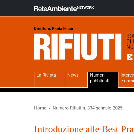
La Rivista
News
Numeri
Interve
pubblicati
e com
Home
Numero Rifiuti n. 334 gennaio 2025
Introduzione alle Best Pra