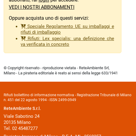
VEDI I NOSTRI ABBONAMENTI
Oppure acquista uno di questi servizi:
Speciale Regolamento UE su imballaggi e
rifiuti di imballaggio
Rifiuti: Lex specialis: una definizione che
va verificata in concreto
© Copyright riservato - riproduzione vietata - ReteAmbiente Srl,
Milano - La pirateria editoriale è reato ai sensi della legge 633/1941
Rifiuti bollettino di informazione normativa - Registrazione Tribunale di Milano
n. 451 del 22 agosto 1994 - ISSN 2499-0949
ReteAmbiente S.r.l.
Viale Sabotino 24
20135 Milano
Tel. 02 45487277