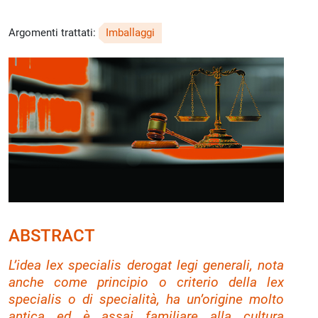
Argomenti trattati:
Imballaggi
ABSTRACT
L’idea
lex specialis derogat legi generali
, nota
anche come principio o criterio della
lex
specialis
o di specialità, ha un’origine molto
antica ed è assai familiare alla cultura