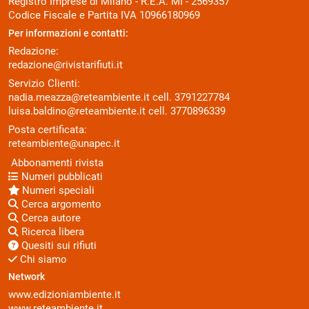
Registro Imprese di Milano - R.E.A. MI - 2569357
Codice Fiscale e Partita IVA 10966180969
Per informazioni e contatti:
Redazione:
redazione@rivistarifiuti.it
Servizio Clienti:
nadia.meazza@reteambiente.it
cell.
3791227784
luisa.baldino@reteambiente.it
cell.
3770896339
Posta certificata:
reteambiente@unapec.it
Abbonamenti rivista
Numeri pubblicati
Numeri speciali
Cerca argomento
Cerca autore
Ricerca libera
Quesiti sui rifiuti
Chi siamo
Network
www.edizioniambiente.it
www.reteambiente.it