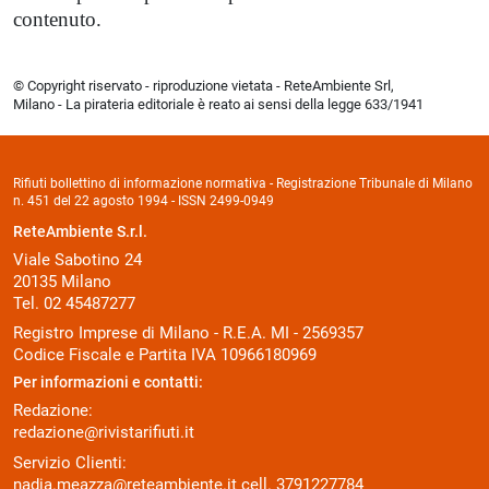
contenuto.
© Copyright riservato - riproduzione vietata - ReteAmbiente Srl,
Milano - La pirateria editoriale è reato ai sensi della legge 633/1941
Rifiuti bollettino di informazione normativa - Registrazione Tribunale di Milano
n. 451 del 22 agosto 1994 - ISSN 2499-0949
ReteAmbiente S.r.l.
Viale Sabotino 24
20135 Milano
Tel. 02 45487277
Registro Imprese di Milano - R.E.A. MI - 2569357
Codice Fiscale e Partita IVA 10966180969
Per informazioni e contatti:
Redazione:
redazione@rivistarifiuti.it
Servizio Clienti:
nadia.meazza@reteambiente.it
cell.
3791227784