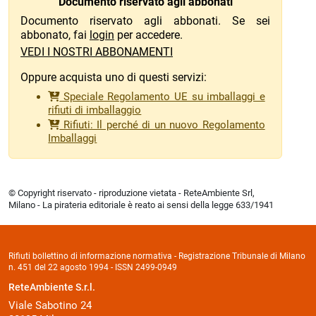
Documento riservato agli abbonati
Documento riservato agli abbonati. Se sei
abbonato, fai
login
per accedere.
VEDI I NOSTRI ABBONAMENTI
Oppure acquista uno di questi servizi:
Speciale Regolamento UE su imballaggi e
rifiuti di imballaggio
Rifiuti: Il perché di un nuovo Regolamento
Imballaggi
© Copyright riservato - riproduzione vietata - ReteAmbiente Srl,
Milano - La pirateria editoriale è reato ai sensi della legge 633/1941
Rifiuti bollettino di informazione normativa - Registrazione Tribunale di Milano
n. 451 del 22 agosto 1994 - ISSN 2499-0949
ReteAmbiente S.r.l.
Viale Sabotino 24