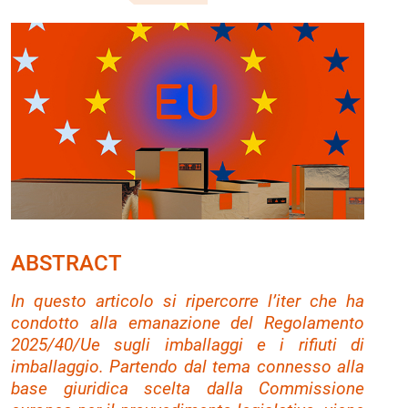
ABSTRACT
In questo articolo si ripercorre l’iter che ha
condotto alla emanazione del Regolamento
2025/40/Ue sugli imballaggi e i rifiuti di
imballaggio. Partendo dal tema connesso alla
base giuridica scelta dalla Commissione