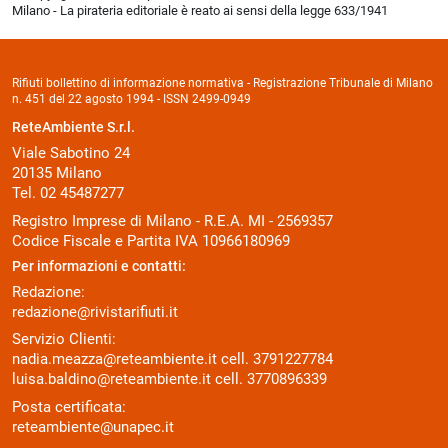
Milano - La pirateria editoriale è reato ai sensi della legge 633/1941
Rifiuti bollettino di informazione normativa - Registrazione Tribunale di Milano
n. 451 del 22 agosto 1994 - ISSN 2499-0949
ReteAmbiente S.r.l.
Viale Sabotino 24
20135 Milano
Tel. 02 45487277
Registro Imprese di Milano - R.E.A. MI - 2569357
Codice Fiscale e Partita IVA 10966180969
Per informazioni e contatti:
Redazione:
redazione@rivistarifiuti.it
Servizio Clienti:
nadia.meazza@reteambiente.it
cell.
3791227784
luisa.baldino@reteambiente.it
cell.
3770896339
Posta certificata:
reteambiente@unapec.it