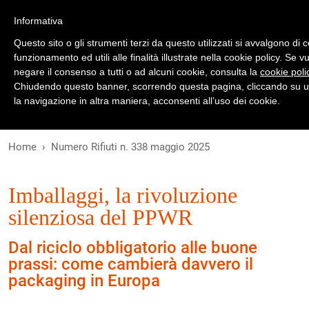
Registrati
Accedi
Informativa
Questo sito o gli strumenti terzi da questo utilizzati si avvalgono di 
funzionamento ed utili alle finalità illustrate nella cookie policy. Se 
negare il consenso a tutti o ad alcuni cookie, consulta la
cookie poli
Chiudendo questo banner, scorrendo questa pagina, cliccando su u
la navigazione in altra maniera, acconsenti all’uso dei cookie.
Home
Numero Rifiuti n. 338 maggio 2025
Imballaggi, la rivoluzione
silenziosa del PPWR
Dal riciclo obbligatorio alle buone
prassi: come cambierà davvero il
packaging in Europa