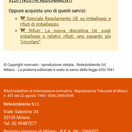
VEDI I NOSTRI ABBONAMENTI
Oppure acquista uno di questi servizi:
Speciale Regolamento UE su imballaggi e
rifiuti di imballaggio
Rifiuti: La nuova disciplina Ue sugli
imballaggi e relativi rifiuti: uno sguardo più
“circolare”
© Copyright riservato - riproduzione vietata - ReteAmbiente Srl,
Milano - La pirateria editoriale è reato ai sensi della legge 633/1941
Rifiuti bollettino di informazione normativa - Registrazione Tribunale di Milano
n. 451 del 22 agosto 1994 - ISSN 2499-0949
ReteAmbiente S.r.l.
Viale Sabotino 24
20135 Milano
Tel. 02 45487277
Registro Imprese di Milano - R.E.A. MI - 2569357