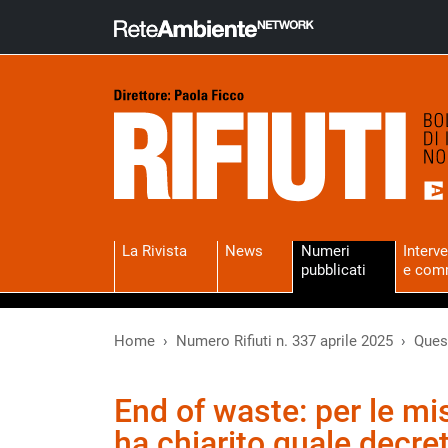
La Rivista
News
Numeri
Interve
pubblicati
e com
Home
Numero Rifiuti n. 337 aprile 2025
Quesi
End of waste: per le mi
ha chiarito quale decre