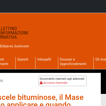
nti
Quesiti
Interpelli
Dossier e
Gli Aut
menti
Approfondimenti
Documento riservato agli abbonati:
ti
Accesso riservato
scele bituminose, il Mase
to applicare e quando