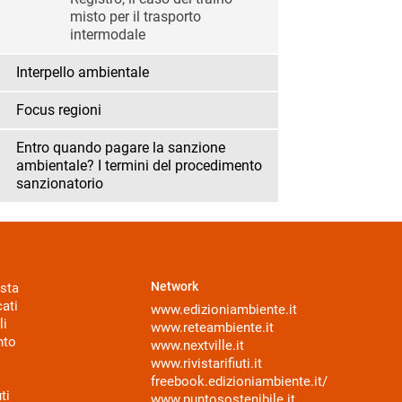
misto per il trasporto
intermodale
Interpello ambientale
Focus regioni
Entro quando pagare la sanzione
ambientale? I termini del procedimento
sanzionatorio
Network
sta
ati
www.edizioniambiente.it
li
www.reteambiente.it
nto
www.nextville.it
www.rivistarifiuti.it
freebook.edizioniambiente.it/
ti
www.puntosostenibile.it