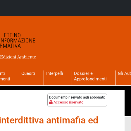
nti
Quesiti
Interpelli
Dossier e
Gli Aut
menti
Approfondimenti
Documento riservato agli abbonati:
Accesso riservato
interdittiva antimafia ed