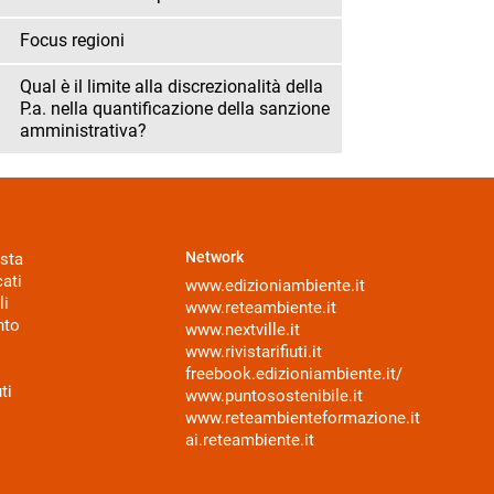
Focus regioni
Qual è il limite alla discrezionalità della
P.a. nella quantificazione della sanzione
amministrativa?
Network
sta
ati
www.edizioniambiente.it
li
www.reteambiente.it
nto
www.nextville.it
www.rivistarifiuti.it
freebook.edizioniambiente.it/
ti
www.puntosostenibile.it
www.reteambienteformazione.it
ai.reteambiente.it