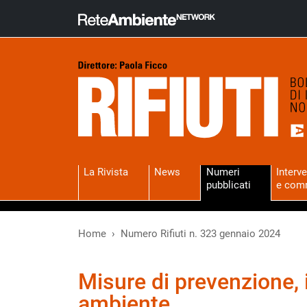
La Rivista
News
Numeri
Interve
pubblicati
e com
Home
Numero Rifiuti n. 323 gennaio 2024
Misure di prevenzione, 
ambiente