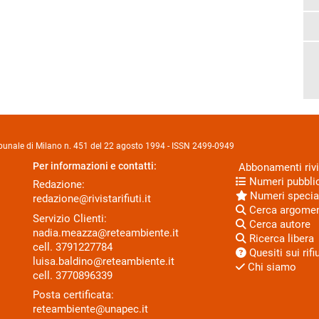
Tribunale di Milano n. 451 del 22 agosto 1994 - ISSN 2499-0949
Per informazioni e contatti:
Abbonamenti rivi
Numeri pubblic
Redazione:
Numeri specia
redazione@rivistarifiuti.it
Cerca argome
Servizio Clienti:
Cerca autore
nadia.meazza@reteambiente.it
Ricerca libera
cell.
3791227784
Quesiti sui rifiu
luisa.baldino@reteambiente.it
Chi siamo
cell.
3770896339
Posta certificata:
reteambiente@unapec.it