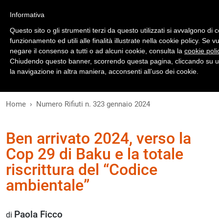
Registrati
Accedi
Informativa
Questo sito o gli strumenti terzi da questo utilizzati si avvalgono di 
funzionamento ed utili alle finalità illustrate nella cookie policy. Se 
negare il consenso a tutti o ad alcuni cookie, consulta la
cookie poli
Chiudendo questo banner, scorrendo questa pagina, cliccando su u
la navigazione in altra maniera, acconsenti all’uso dei cookie.
Home
Numero Rifiuti n. 323 gennaio 2024
Ben arrivato 2024, verso la
Cop 29 di Baku e la totale
riscrittura del “Codice
ambientale”
Paola Ficco
di