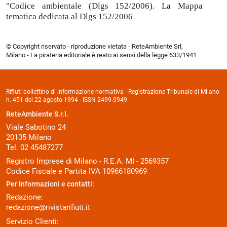
"Codice ambientale (Dlgs 152/2006). La Mappa
tematica dedicata al Dlgs 152/2006
© Copyright riservato - riproduzione vietata - ReteAmbiente Srl,
Milano - La pirateria editoriale è reato ai sensi della legge 633/1941
Rifiuti bollettino di informazione normativa - Registrazione Tribunale di Milano
n. 451 del 22 agosto 1994 - ISSN 2499-0949
ReteAmbiente S.r.l.
Viale Sabotino 24
20135 Milano
Tel. 02 45487277
Registro Imprese di Milano - R.E.A. MI - 2569357
Codice Fiscale e Partita IVA 10966180969
Per informazioni e contatti:
Redazione:
redazione@rivistarifiuti.it
Servizio Clienti: