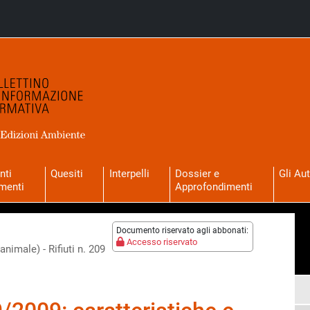
nti
Quesiti
Interpelli
Dossier e
Gli Aut
menti
Approfondimenti
Documento riservato agli abbonati:
Accesso riservato
nimale) - Rifiuti n. 209