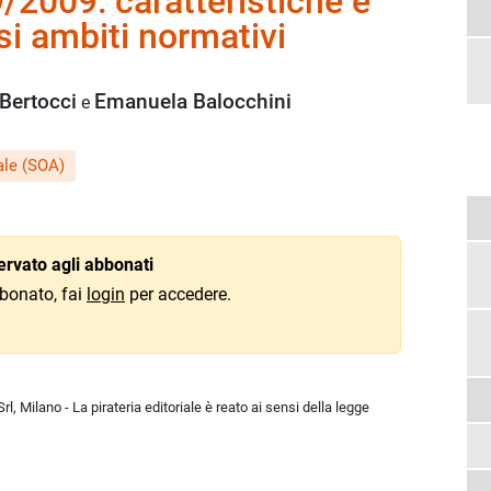
2009: caratteristiche e
si ambiti normativi
Bertocci
Emanuela Balocchini
e
ale (SOA)
rvato agli abbonati
bonato, fai
login
per accedere.
l, Milano - La pirateria editoriale è reato ai sensi della legge