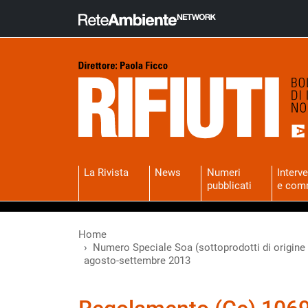
La Rivista
News
Numeri
Interve
pubblicati
e com
Home
Numero Speciale Soa (sottoprodotti di origine a
agosto-settembre 2013