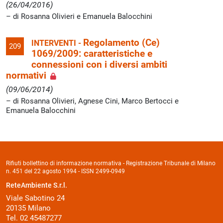
(26/04/2016)
di Rosanna Olivieri e Emanuela Balocchini
Regolamento (Ce)
INTERVENTI -
209
1069/2009: caratteristiche e
connessioni con i diversi ambiti
normativi
(09/06/2014)
di Rosanna Olivieri, Agnese Cini, Marco Bertocci e
Emanuela Balocchini
Rifiuti bollettino di informazione normativa - Registrazione Tribunale di Milano
n. 451 del 22 agosto 1994 - ISSN 2499-0949
ReteAmbiente S.r.l.
Viale Sabotino 24
20135 Milano
Tel. 02 45487277