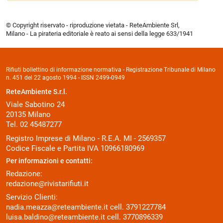
© Copyright riservato - riproduzione vietata - ReteAmbiente Srl,
Milano - La pirateria editoriale è reato ai sensi della legge 633/1941
Rifiuti bollettino di informazione normativa - Registrazione Tribunale di Milano
n. 451 del 22 agosto 1994 - ISSN 2499-0949
ReteAmbiente S.r.l.
Viale Sabotino 24
20135 Milano
Tel. 02 45487277
Registro Imprese di Milano - R.E.A. MI - 2569357
Codice Fiscale e Partita IVA 10966180969
Per informazioni e contatti:
Redazione:
redazione@rivistarifiuti.it
Servizio Clienti:
nadia.meazza@reteambiente.it
cell.
3791227784
luisa.baldino@reteambiente.it
cell.
3770896339