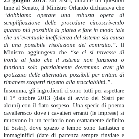
25 giugno 2013
: sul Sistri, durante un
question
time
al Senato, il Ministro Orlando dichiarava che
“dobbiamo operare una robusta opera di
semplificazione delle procedure circoscrivendo
quanto più possibile la platea e fare in modo tale
che un’eventuale inefficienza del sistema sia causa
di una possibile risoluzione del contratto.”
. Il
Ministro aggiungeva che
“se ci si trovasse di
fronte al fatto che il sistema non funziona o
funziona solo parzialmente dovremmo aver già
ipotizzato delle alternative possibili per evitare di
rimanere scoperti rispetto alla tracciabilità.”
.
Insomma, gli ingredienti ci sono tutti per aspettare
il 1° ottobre 2013 (data di avvio del Sistri per
alcuni) con il fiato sospeso. Una specie di poema
cavalleresco dove i cavalieri erranti (le imprese) si
muovono in un territorio non esattamente definito
(il Sistri), dove spazio e tempo sono fantastici e
immaginifici (date di partenza sempre rinviate e