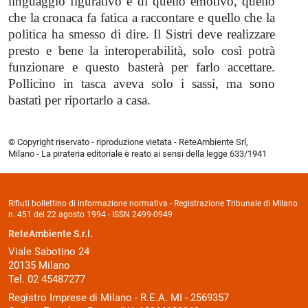
linguaggio figurativo e di quello emotivo, quello
che la cronaca fa fatica a raccontare e quello che la
politica ha smesso di dire. Il Sistri deve realizzare
presto e bene la interoperabilità, solo così potrà
funzionare e questo basterà per farlo accettare.
Pollicino in tasca aveva solo i sassi, ma sono
bastati per riportarlo a casa.
© Copyright riservato - riproduzione vietata - ReteAmbiente Srl,
Milano - La pirateria editoriale è reato ai sensi della legge 633/1941
Rifiuti bollettino di informazione normativa - Registrazione Tribunale di Milano
n. 451 del 22 agosto 1994 - ISSN 2499-0949
ReteAmbiente S.r.l.
Viale Sabotino 24
20135 Milano
Tel. 02 45487277
Registro Imprese di Milano - R.E.A. MI - 2569357