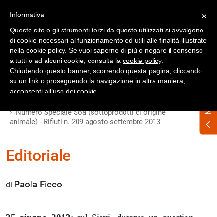
Registrati
Accedi
Informativa
×
Questo sito o gli strumenti terzi da questo utilizzati si avvalgono
di cookie necessari al funzionamento ed utili alle finalità illustrate
nella cookie policy. Se vuoi saperne di più o negare il consenso
a tutti o ad alcuni cookie, consulta la
cookie policy
.
Chiudendo questo banner, scorrendo questa pagina, cliccando
su un link o proseguendo la navigazione in altra maniera,
acconsenti all’uso dei cookie.
Home
Numero Speciale Soa (sottoprodotti di origine
animale) - Rifiuti n. 209 agosto-settembre 2013
Editoriale
Paola Ficco
di