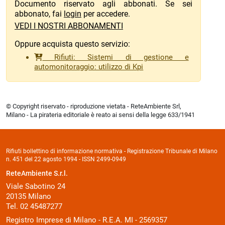
Documento riservato agli abbonati. Se sei
abbonato, fai
login
per accedere.
VEDI I NOSTRI ABBONAMENTI
Oppure acquista questo servizio:
Rifiuti: Sistemi di gestione e
automonitoraggio: utilizzo di Kpi
© Copyright riservato - riproduzione vietata - ReteAmbiente Srl,
Milano - La pirateria editoriale è reato ai sensi della legge 633/1941
Rifiuti bollettino di informazione normativa - Registrazione Tribunale di Milano
n. 451 del 22 agosto 1994 - ISSN 2499-0949
ReteAmbiente S.r.l.
Viale Sabotino 24
20135 Milano
Tel. 02 45487277
Registro Imprese di Milano - R.E.A. MI - 2569357