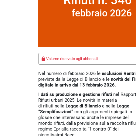
Rifiuti n. 346
febbraio 2026
Volume riservato agli abbonati
Nel numero di febbraio 2026 le
esclusioni Rentri
previste dalla Legge di Bilancio e le
novità del Fi
digitale in arrivo dal 13 febbraio 2026
.
I
dati su produzione e gestione rifiuti
nel Rappor
Rifiuti urbani 2025. Le novità in materia
di rifiuti nella
L
egge di Bilancio
e nella
L
egge
“
Semplificazioni
”
con gli argomenti spiegati in
glosse che interessano anche le imprese del
mondo rifiuti, dalla previsione sulla raccolta rifiut
regime Epr alla raccolta “1 contro 0” dei
piccolissimi Raee.