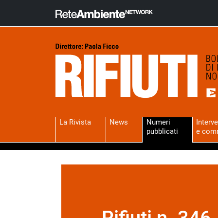
La Rivista
News
Numeri
Interve
pubblicati
e com