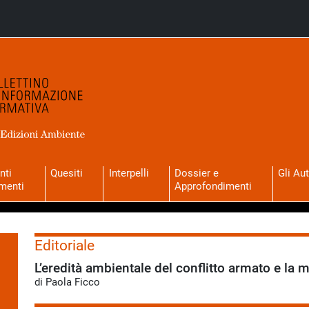
nti
Quesiti
Interpelli
Dossier e
Gli Aut
menti
Approfondimenti
Editoriale
L’eredità ambientale del conflitto armato e la
di Paola Ficco