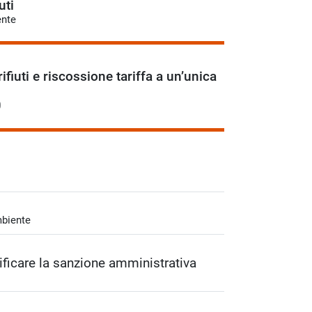
uti
ente
ifiuti e riscossione tariffa a un’unica
0
mbiente
tificare la sanzione amministrativa