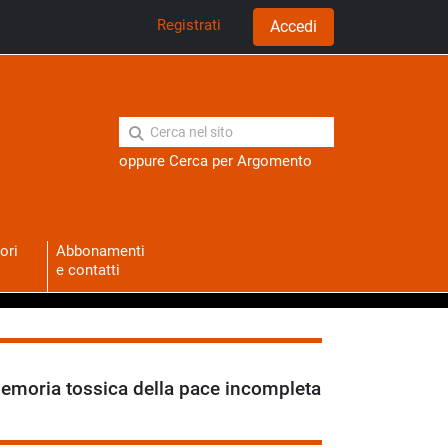
Registrati
Accedi
oppure
Cerca per Argomento
ori
Abbonamenti
e contatti
 memoria tossica della pace incompleta