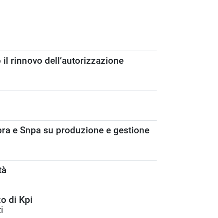
il rinnovo dell’autorizzazione
Ispra e Snpa su produzione e gestione
tà
o di Kpi
i