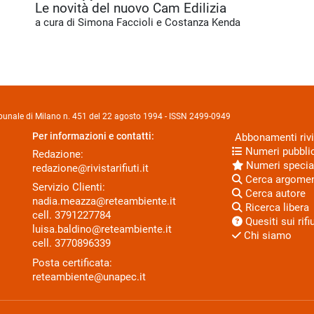
Le novità del nuovo Cam Edilizia
a cura di Simona Faccioli e Costanza Kenda
Tribunale di Milano n. 451 del 22 agosto 1994 - ISSN 2499-0949
Per informazioni e contatti:
Abbonamenti rivi
Numeri pubblic
Redazione:
Numeri specia
redazione@rivistarifiuti.it
Cerca argome
Servizio Clienti:
Cerca autore
nadia.meazza@reteambiente.it
Ricerca libera
cell.
3791227784
Quesiti sui rifiu
luisa.baldino@reteambiente.it
Chi siamo
cell.
3770896339
Posta certificata:
reteambiente@unapec.it