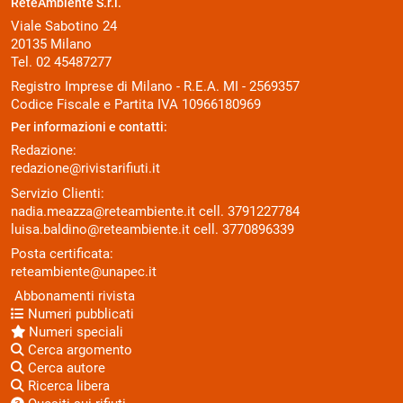
ReteAmbiente S.r.l.
Viale Sabotino 24
20135 Milano
Tel. 02 45487277
Registro Imprese di Milano - R.E.A. MI - 2569357
Codice Fiscale e Partita IVA 10966180969
Per informazioni e contatti:
Redazione:
redazione@rivistarifiuti.it
Servizio Clienti:
nadia.meazza@reteambiente.it
cell.
3791227784
luisa.baldino@reteambiente.it
cell.
3770896339
Posta certificata:
reteambiente@unapec.it
Abbonamenti rivista
Numeri pubblicati
Numeri speciali
Cerca argomento
Cerca autore
Ricerca libera