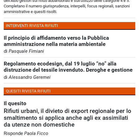
dell’Albo gestori sui rifiuti abbandonati e sull'utilizzo delle categorie 4 e 5.
Completano il numero giurisprudenza, interpelli, focus regionali, sanzioni
amministrative e quesiti risolti.
INTERVENTI RIVISTA RIFIUTI
Il principio di affidamento verso la Pubblica
amministrazione nella materia ambientale
di
Pasquale Fimiani
Regolamento ecodesign, dal 19 luglio “no” alla
distruzione del tessile invenduto. Deroghe e gestione
di
Alessandro Geremei
QUESITI RIVISTA RIFIUTI
Il quesito
Rifiuti urbani, il divieto di export regionale per lo
smaltimento si applica anche agli ex assimilati
da utenze non domestiche
Risponde
Paola Ficco