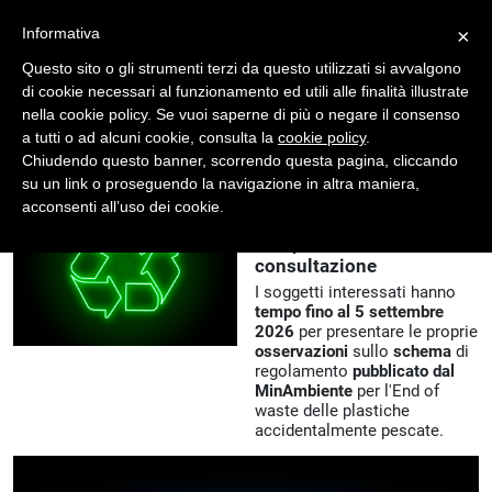
Registrati
Accedi
Informativa
×
Questo sito o gli strumenti terzi da questo utilizzati si avvalgono
di cookie necessari al funzionamento ed utili alle finalità illustrate
nella cookie policy. Se vuoi saperne di più o negare il consenso
a tutti o ad alcuni cookie, consulta la
cookie policy
.
Chiudendo questo banner, scorrendo questa pagina, cliccando
su un link o proseguendo la navigazione in altra maniera,
NEWS
07/08/2026
acconsenti all’uso dei cookie.
End of waste per "Plastica
recuperata SalvaMare" in
consultazione
I soggetti interessati hanno
tempo fino al 5 settembre
2026
per presentare le proprie
osservazioni
sullo
schema
di
regolamento
pubblicato dal
MinAmbiente
per l'End of
waste delle plastiche
accidentalmente pescate.