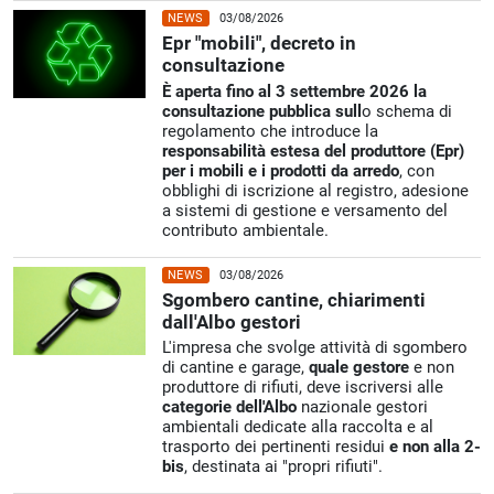
NEWS
03/08/2026
Epr "mobili", decreto in
consultazione
È aperta fino al 3 settembre 2026 la
consultazione pubblica sull
o schema di
regolamento che introduce la
responsabilità estesa del produttore (Epr)
per i mobili e i prodotti da arredo
, con
obblighi di iscrizione al registro, adesione
a sistemi di gestione e versamento del
contributo ambientale.
NEWS
03/08/2026
Sgombero cantine, chiarimenti
dall'Albo gestori
L'impresa che svolge attività di sgombero
di cantine e garage,
quale gestore
e non
produttore di rifiuti, deve iscriversi alle
categorie dell'Albo
nazionale gestori
ambientali dedicate alla raccolta e al
trasporto dei pertinenti residui
e non alla 2-
bis
, destinata ai "propri rifiuti".