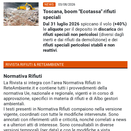
NEWS
03/08/2026
Toscana, boom "Ecotassa" rifiuti
speciali
Dal 31 luglio 2026
spiccano il volo
(+40%)
le
aliquote
per il deposito in
discarica
dei
rifiuti speciali non pericolosi
(diversi dagli
inerti e dai rifiuti da demolizione) e dei
rifiuti speciali pericolosi stabili e non
reattivi
.
RIVISTA RIFIUTI & RETEAMBIENTE
Normativa Rifiuti
La Rivista si integra con l'area Normativa Rifiuti in
ReteAmbiente.it e contiene tutti i provvedimenti della
normativa Ue, nazionale e regionale, vigenti e in corso di
approvazione, specifici in materia di rifiuti e di Albo gestori
ambientali.
I testi presenti in Normativa Rifiuti compaiono nella versione
vigente, coordinati con tutte le modifiche intervenute. Sono
annotati con riferimenti utili e criticità, nonché correlati a news
e a ulteriori atti di interesse. Sono consultabili in diverse
versioni temporali (per data) e con le modifiche a vista,