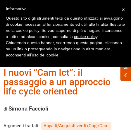
Registrati
Accedi
Informativa
×
Questo sito o gli strumenti terzi da questo utilizzati si avvalgono
di cookie necessari al funzionamento ed utili alle finalità illustrate
nella cookie policy. Se vuoi saperne di più o negare il consenso
a tutti o ad alcuni cookie, consulta la
cookie policy
.
Chiudendo questo banner, scorrendo questa pagina, cliccando
su un link o proseguendo la navigazione in altra maniera,
Home
Numero Rifiuti n. 349 maggio 2026
acconsenti all’uso dei cookie.
I nuovi “Cam Ict”: il
passaggio a un approccio
life cycle oriented
Simona Faccioli
di
Argomenti trattati:
Appalti/Acquisti verdi (Gpp)/Cam