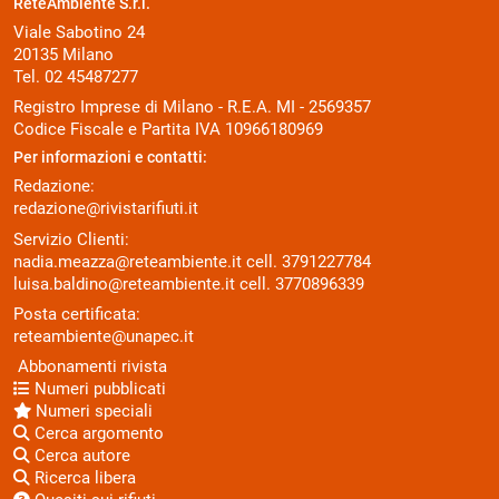
ReteAmbiente S.r.l.
Viale Sabotino 24
20135 Milano
Tel. 02 45487277
Registro Imprese di Milano - R.E.A. MI - 2569357
Codice Fiscale e Partita IVA 10966180969
Per informazioni e contatti:
Redazione:
redazione@rivistarifiuti.it
Servizio Clienti:
nadia.meazza@reteambiente.it
cell.
3791227784
luisa.baldino@reteambiente.it
cell.
3770896339
Posta certificata:
reteambiente@unapec.it
Abbonamenti rivista
Numeri pubblicati
Numeri speciali
Cerca argomento
Cerca autore
Ricerca libera