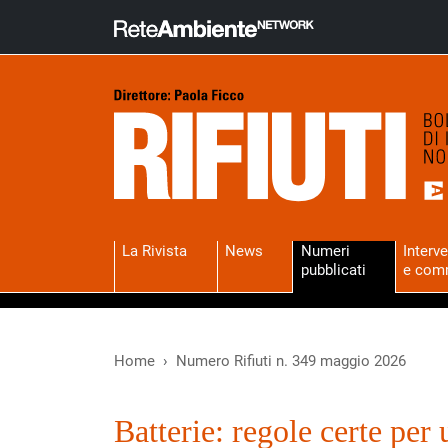
La Rivista
News
Numeri
Interve
pubblicati
e com
Home
Numero Rifiuti n. 349 maggio 2026
Batterie: regole certe per 