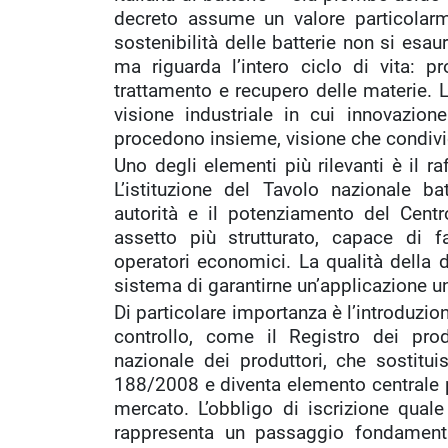
decreto assume un valore particolarm
sostenibilità delle batterie non si esa
ma riguarda l’intero ciclo di vita: pro
trattamento e recupero delle materie. 
visione industriale in cui innovazion
procedono insieme, visione che condiv
Uno degli elementi più rilevanti è il 
L’istituzione del Tavolo nazionale ba
autorità e il potenziamento del Cent
assetto più strutturato, capace di fa
operatori economici. La qualità della 
sistema di garantirne un’applicazione u
Di particolare importanza è l’introduzion
controllo, come il Registro dei produ
nazionale dei produttori, che sostitui
188/2008 e diventa elemento centrale p
mercato. L’obbligo di iscrizione qual
rappresenta un passaggio fondamenta