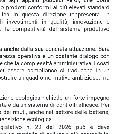
va agli appalti pubblici verdi, che potrà
o prodotti conformi ai più elevati standard
bblica in questa direzione rappresenta un
i investimenti in qualità, innovazione e
o la competitività del sistema produttivo
ia anche dalla sua concreta attuazione. Sarà
iarezza operativa e un costante dialogo con
itare che la complessità amministrativa, i costi
per essere compliance si traducano in un
costruire un quadro normativo ambizioso, ma
zione ecologica richiede un forte impegno
e e da un sistema di controlli efficace. Per
dei rifiuti, anche nel settore delle batterie,
transizione ecologica.
 legislativo n. 29 del 2026 può e deve