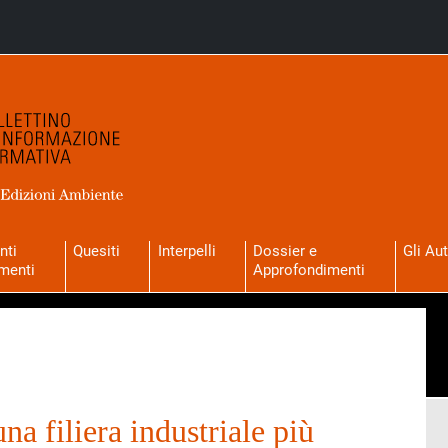
nti
Quesiti
Interpelli
Dossier e
Gli Aut
menti
Approfondimenti
una filiera industriale più