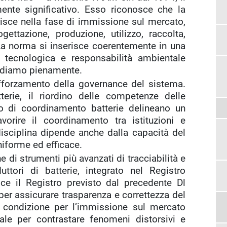
ente significativo. Esso riconosce che la
urisce nella fase di immissione sul mercato,
gettazione, produzione, utilizzo, raccolta,
La norma si inserisce coerentemente in una
e tecnologica e responsabilità ambientale
idiamo pienamente.
rafforzamento della governance del sistema.
tterie, il riordino delle competenze delle
ro di coordinamento batterie delineano un
vorire il coordinamento tra istituzioni e
disciplina dipende anche dalla capacità del
niforme ed efficace.
e di strumenti più avanzati di tracciabilità e
ttori di batterie, integrato nel Registro
sce il Registro previsto dal precedente Dl
er assicurare trasparenza e correttezza del
e condizione per l’immissione sul mercato
le per contrastare fenomeni distorsivi e