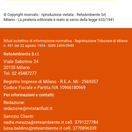
© Copyright riservato - riproduzione vietata - ReteAmbiente Srl,
Milano - La pirateria editoriale è reato ai sensi della legge 633/1941
Rifiuti bollettino di informazione normativa - Registrazione Tribunale di Milano
n. 451 del 22 agosto 1994 - ISSN 2499-0949
ReteAmbiente S.r.l.
Viale Sabotino 24
20135 Milano
Tel. 02 45487277
Registro Imprese di Milano - R.E.A. MI - 2569357
Codice Fiscale e Partita IVA 10966180969
Per informazioni e contatti:
Redazione:
redazione@rivistarifiuti.it
Servizio Clienti:
nadia.meazza@reteambiente.it
cell.
3791227784
luisa.baldino@reteambiente.it
cell.
3770896339