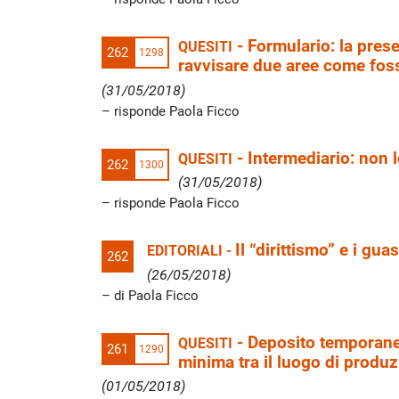
-
Formulario: la pres
QUESITI
262
1298
ravvisare due aree come fos
(31/05/2018)
risponde Paola Ficco
-
Intermediario: non l
QUESITI
262
1300
(31/05/2018)
risponde Paola Ficco
Il “dirittismo” e i gu
EDITORIALI -
262
(26/05/2018)
di Paola Ficco
-
Deposito temporane
QUESITI
261
1290
minima tra il luogo di produ
(01/05/2018)