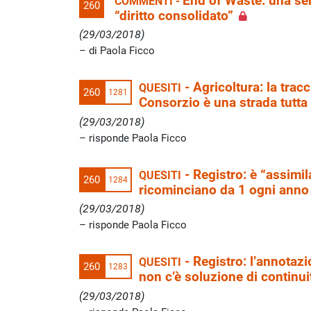
End of Waste: una se
COMMENTI -
260
“diritto consolidato”
(29/03/2018)
di Paola Ficco
-
Agricoltura: la trac
QUESITI
260
1281
Consorzio è una strada tutta 
(29/03/2018)
risponde Paola Ficco
-
Registro: è “assimil
QUESITI
260
1284
ricominciano da 1 ogni anno
(29/03/2018)
risponde Paola Ficco
-
Registro: l’annotazi
QUESITI
260
1283
non c’è soluzione di continui
(29/03/2018)