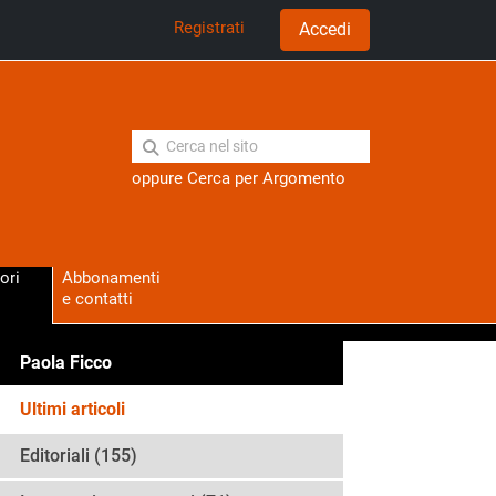
Registrati
Accedi
oppure
Cerca per Argomento
ori
Abbonamenti
e contatti
Paola Ficco
Ultimi articoli
Editoriali (155)