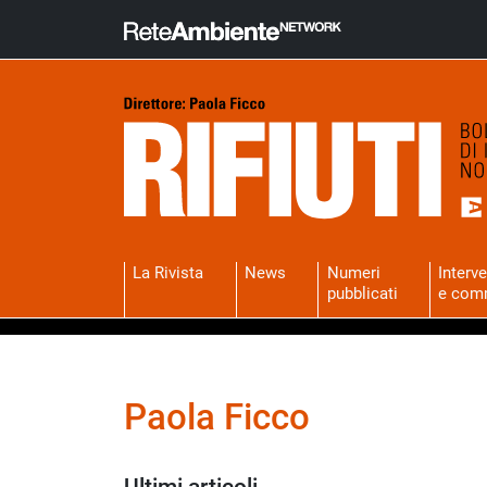
La Rivista
News
Numeri
Interve
pubblicati
e com
Paola Ficco
Ultimi articoli