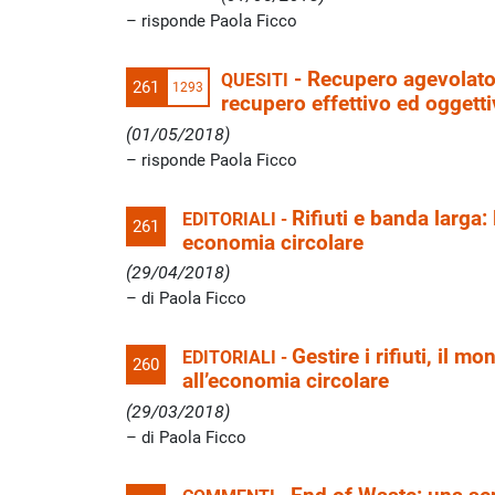
risponde Paola Ficco
-
Recupero agevolato:
QUESITI
261
1293
recupero effettivo ed oggett
(01/05/2018)
risponde Paola Ficco
Rifiuti e banda larga: 
EDITORIALI -
261
economia circolare
(29/04/2018)
di Paola Ficco
Gestire i rifiuti, il 
EDITORIALI -
260
all’economia circolare
(29/03/2018)
di Paola Ficco