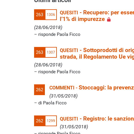
-
Recupero: per esse
QUESITI
263
1306
l’1% di impurezze
(28/06/2018)
risponde Paola Ficco
-
Sottoprodotti di ori
QUESITI
263
1307
strada, il Regolamento Ue vig
(28/06/2018)
risponde Paola Ficco
Stoccaggi: la prevenz
COMMENTI -
262
(31/05/2018)
di Paola Ficco
-
Registro: le sanzio
QUESITI
262
1299
(31/05/2018)
risponde Paola Ficco