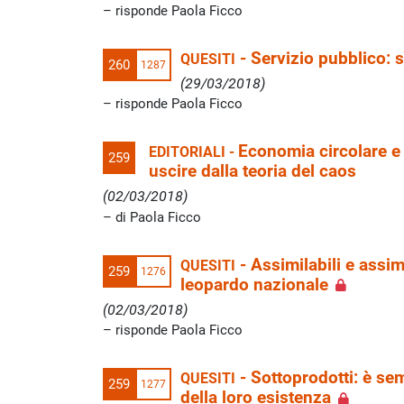
risponde Paola Ficco
-
Servizio pubblico: sì
QUESITI
260
1287
(29/03/2018)
risponde Paola Ficco
Economia circolare e r
EDITORIALI -
259
uscire dalla teoria del caos
(02/03/2018)
di Paola Ficco
-
Assimilabili e assimi
QUESITI
259
1276
leopardo nazionale
(02/03/2018)
risponde Paola Ficco
-
Sottoprodotti: è se
QUESITI
259
1277
della loro esistenza