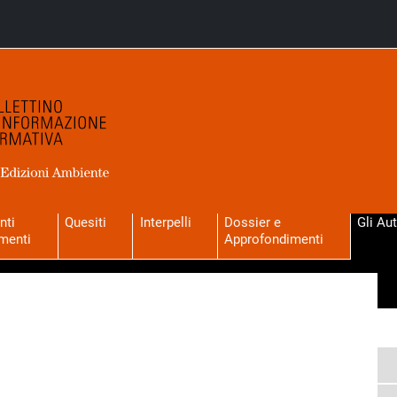
nti
Quesiti
Interpelli
Dossier e
Gli Aut
menti
Approfondimenti