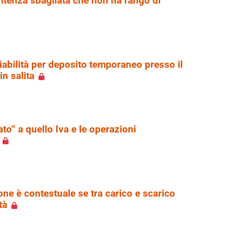
ntenza sbagliata che non ha rango di
ciabilità per deposito temporaneo presso il
in salita
ato” a quello Iva e le operazioni
one è contestuale se tra carico e scarico
tà