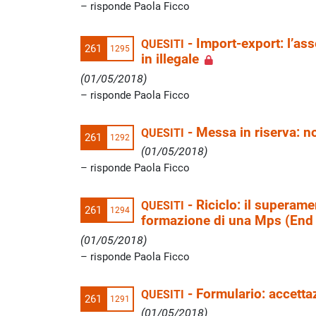
risponde Paola Ficco
-
Import-export: l’as
QUESITI
261
1295
in illegale
(01/05/2018)
risponde Paola Ficco
-
Messa in riserva: n
QUESITI
261
1292
(01/05/2018)
risponde Paola Ficco
-
Riciclo: il superame
QUESITI
261
1294
formazione di una Mps (End 
(01/05/2018)
risponde Paola Ficco
-
Formulario: accettaz
QUESITI
261
1291
(01/05/2018)