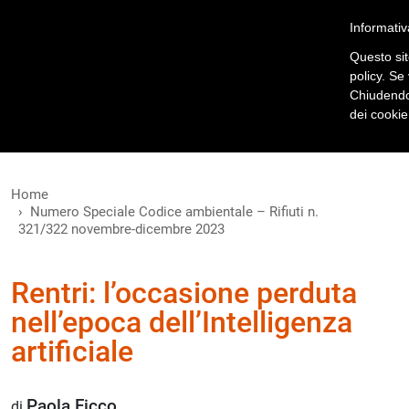
Registrati
Accedi
Informativ
Questo sito
policy. Se
Chiudendo 
dei cookie
Home
Numero Speciale Codice ambientale – Rifiuti n.
321/322 novembre-dicembre 2023
Rentri: l’occasione perduta
nell’epoca dell’Intelligenza
artificiale
Paola Ficco
di