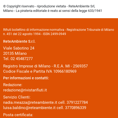
© Copyright riservato - riproduzione vietata - ReteAmbiente Srl,
Milano - La pirateria editoriale è reato ai sensi della legge 633/1941
Rifiuti bollettino di informazione normativa - Registrazione Tribunale di Milano
n. 451 del 22 agosto 1994 - ISSN 2499-0949
ReteAmbiente S.r.l.
Viale Sabotino 24
20135 Milano
Tel. 02 45487277
Registro Imprese di Milano - R.E.A. MI - 2569357
Codice Fiscale e Partita IVA 10966180969
Per informazioni e contatti:
Redazione:
redazione@rivistarifiuti.it
Servizio Clienti:
nadia.meazza@reteambiente.it
cell.
3791227784
luisa.baldino@reteambiente.it
cell.
3770896339
Posta certificata: