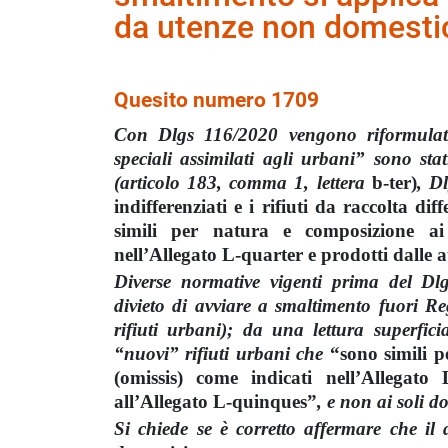
da utenze non domesti
Quesito numero 1709
Con Dlgs 116/2020 vengono riformulate t
speciali assimilati agli urbani” sono stat
(articolo 183, comma 1, lettera
b-ter
)
, D
indifferenziati e i rifiuti da raccolta di
simili per natura e composizione ai r
nell’Allegato L-quarter e prodotti dalle a
Diverse normative vigenti prima del Dl
divieto di avviare a smaltimento fuori Re
rifiuti urbani); da una lettura superfici
“nuovi” rifiuti urbani che
“sono simili p
(omissis) come indicati nell’Allegato 
all’Allegato L-quinques”
, e non ai soli 
Si chiede se è corretto affermare che il d