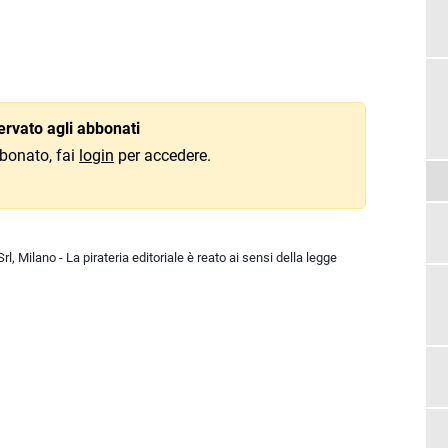
rvato agli abbonati
bonato, fai
login
per accedere.
l, Milano - La pirateria editoriale è reato ai sensi della legge