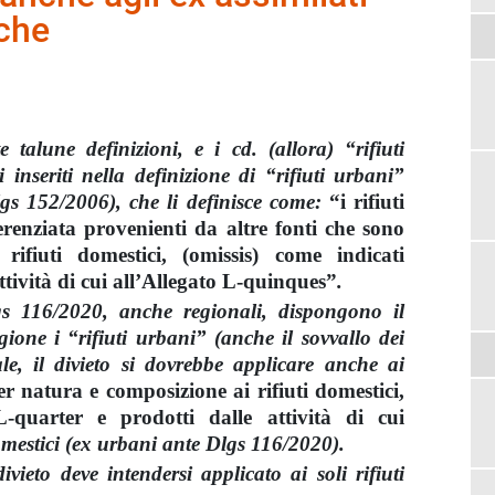
che
alune definizioni, e i cd. (allora) “rifiuti
i inseriti nella definizione di “rifiuti urbani”
lgs 152/2006), che li definisce come:
“i rifiuti
fferenziata provenienti da altre fonti che sono
ifiuti domestici, (omissis) come indicati
ttività di cui all’Allegato L-quinques”
.
gs 116/2020, anche regionali, dispongono il
gione i “rifiuti urbani” (anche il sovvallo dei
ale, il divieto si dovrebbe applicare anche ai
er natura e composizione ai rifiuti domestici,
L-quarter e prodotti dalle attività di cui
domestici (ex urbani ante Dlgs 116/2020).
ivieto deve intendersi applicato ai soli rifiuti