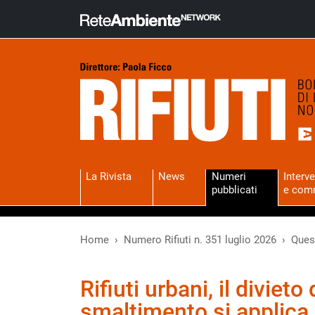
La Rivista
News
Numeri
Interve
pubblicati
e com
Home
Numero Rifiuti n. 351 luglio 2026
Quesi
Rifiuti urbani, il divieto
smaltimento si applica 