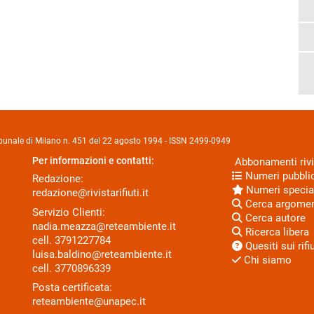
Tribunale di Milano n. 451 del 22 agosto 1994 - ISSN 2499-0949
Per informazioni e contatti:
Abbonamenti rivi
Numeri pubblic
Redazione:
Numeri specia
redazione@rivistarifiuti.it
Cerca argome
Servizio Clienti:
Cerca autore
nadia.meazza@reteambiente.it
Ricerca libera
cell.
3791227784
Quesiti sui rifiu
luisa.baldino@reteambiente.it
Chi siamo
cell.
3770896339
Posta certificata:
reteambiente@unapec.it