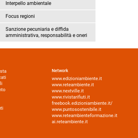
Interpello ambientale
Focus regioni
Sanzione pecuniaria e diffida
amministrativa, responsabilità e oneri
Network
sta
ati
www.edizioniambiente.it
li
www.reteambiente.it
nto
www.nextville.it
www.rivistarifiuti.it
freebook.edizioniambiente.it/
ti
www.puntosostenibile.it
www.reteambienteformazione.it
ai.reteambiente.it