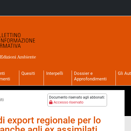
nti
Quesiti
Interpelli
Dossier e
Gli Aut
menti
Approfondimenti
Documento riservato agli abbonati:
ti
Accesso riservato
 di export regionale per lo
anche agli ex assimilati