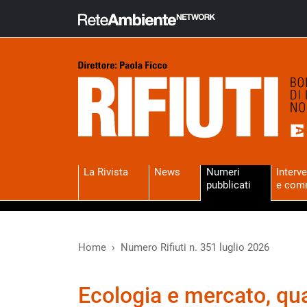
La Rivista
News
Numeri
Interve
pubblicati
e com
Home
Numero Rifiuti n. 351 luglio 2026
Ecologia e mercato, qu