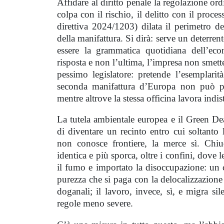
Affidare al diritto penale la regolazione or
colpa con il rischio, il delitto con il proc
direttiva 2024/1203) dilata il perimetro de
della manifattura. Si dirà: serve un deterren
essere la grammatica quotidiana dell’ec
risposta e non l’ultima, l’impresa non smett
pessimo legislatore: pretende l’esemplari
seconda manifattura d’Europa non può perm
mentre altrove la stessa officina lavora indis
La tutela ambientale europea e il Green De
di diventare un recinto entro cui soltanto 
non conosce frontiere, la merce sì. Chiu
identica e più sporca, oltre i confini, dove
il fumo e importato la disoccupazione: un c
purezza che si paga con la delocalizzazione 
doganali; il lavoro, invece, sì, e migra s
regole meno severe.