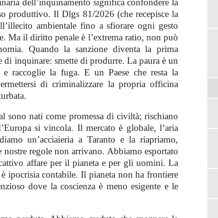
dinaria dell’inquinamento significa confondere la
esso produttivo. Il Dlgs 81/2026 (che recepisce la
ll’illecito ambientale fino a sfiorare ogni gesto
te. Ma il diritto penale è l’extrema ratio, non può
onomia. Quando la sanzione diventa la prima
e di inquinare: smette di produrre. La paura è un
tà e raccoglie la fuga. E un Paese che resta la
ettersi di criminalizzare la propria officina
turbata.
al sono nati come promessa di civiltà; rischiano
l’Europa si vincola. Il mercato è globale, l’aria
diamo un’acciaieria a Taranto e la riapriamo,
 le nostre regole non arrivano. Abbiamo esportato
attivo affare per il pianeta e per gli uomini. La
è ipocrisia contabile. Il pianeta non ha frontiere
ilenzioso dove la coscienza è meno esigente e le