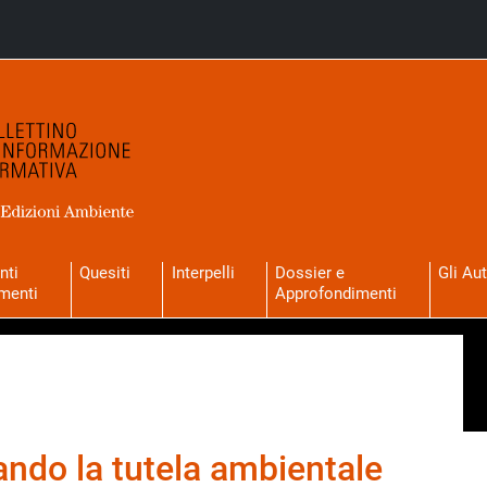
nti
Quesiti
Interpelli
Dossier e
Gli Aut
menti
Approfondimenti
ando la tutela ambientale