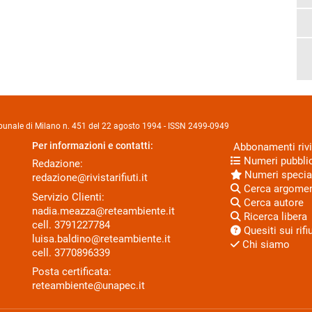
Tribunale di Milano n. 451 del 22 agosto 1994 - ISSN 2499-0949
Per informazioni e contatti:
Abbonamenti rivi
Numeri pubblic
Redazione:
Numeri specia
redazione@rivistarifiuti.it
Cerca argome
Servizio Clienti:
Cerca autore
nadia.meazza@reteambiente.it
Ricerca libera
cell.
3791227784
Quesiti sui rifiu
luisa.baldino@reteambiente.it
Chi siamo
cell.
3770896339
Posta certificata:
reteambiente@unapec.it