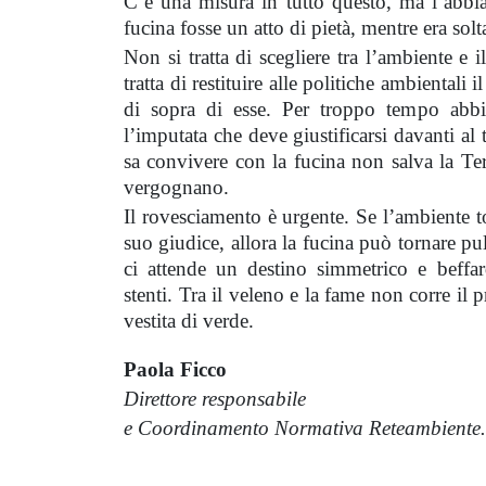
C’è una misura in tutto questo, ma l’abb
fucina fosse un atto di pietà, mentre era so
Non si tratta di scegliere tra l’ambiente e i
tratta di restituire alle politiche ambientali 
di sopra di esse. Per troppo tempo abbiam
l’imputata che deve giustificarsi davanti a
sa convivere con la fucina non salva la Ter
vergognano.
Il rovesciamento è urgente. Se l’ambiente to
suo giudice, allora la fucina può tornare pu
ci attende un destino simmetrico e beff
stenti. Tra il veleno e la fame non corre il p
vestita di verde.
Paola Ficco
Direttore responsabile
e Coordinamento Normativa Reteambiente.