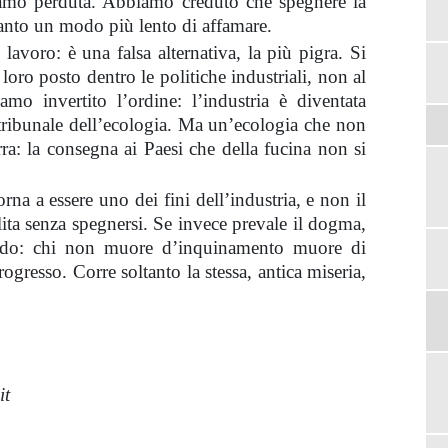
iamo perduta. Abbiamo creduto che spegnere la
ltanto un modo più lento di affamare.
l lavoro: è una falsa alternativa, la più pigra. Si
il loro posto dentro le politiche industriali, non al
o invertito l’ordine: l’industria è diventata
l tribunale dell’ecologia. Ma un’ecologia che non
ra: la consegna ai Paesi che della fucina non si
rna a essere uno dei fini dell’industria, e non il
lita senza spegnersi. Se invece prevale il dogma,
ardo: chi non muore d’inquinamento muore di
rogresso. Corre soltanto la stessa, antica miseria,
it