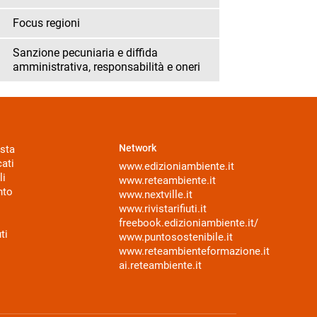
Focus regioni
Sanzione pecuniaria e diffida
amministrativa, responsabilità e oneri
Network
sta
ati
www.edizioniambiente.it
li
www.reteambiente.it
nto
www.nextville.it
www.rivistarifiuti.it
freebook.edizioniambiente.it/
ti
www.puntosostenibile.it
www.reteambienteformazione.it
ai.reteambiente.it