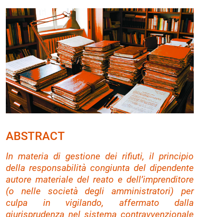
ABSTRACT
In materia di gestione dei rifiuti, il principio
della responsabilità congiunta del dipendente
autore materiale del reato e dell’imprenditore
(o nelle società degli amministratori) per
culpa in vigilando
, affermato dalla
giurisprudenza nel sistema contravvenzionale