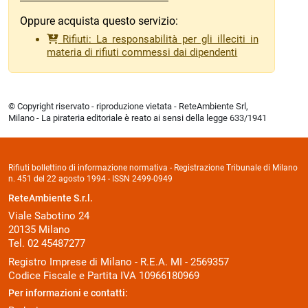
Oppure acquista questo servizio:
Rifiuti: La responsabilità per gli illeciti in
materia di rifiuti commessi dai dipendenti
© Copyright riservato - riproduzione vietata - ReteAmbiente Srl,
Milano - La pirateria editoriale è reato ai sensi della legge 633/1941
Rifiuti bollettino di informazione normativa - Registrazione Tribunale di Milano
n. 451 del 22 agosto 1994 - ISSN 2499-0949
ReteAmbiente S.r.l.
Viale Sabotino 24
20135 Milano
Tel. 02 45487277
Registro Imprese di Milano - R.E.A. MI - 2569357
Codice Fiscale e Partita IVA 10966180969
Per informazioni e contatti: