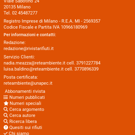
Viale Sabotino 24
20135 Milano
Tel. 02 45487277
Registro Imprese di Milano - R.E.A. MI - 2569357
Codice Fiscale e Partita IVA 10966180969
Per informazioni e contatti:
Redazione:
redazione@rivistarifiuti.it
Servizio Clienti:
nadia.meazza@reteambiente.it
cell.
3791227784
luisa.baldino@reteambiente.it
cell.
3770896339
Posta certificata:
reteambiente@unapec.it
Abbonamenti rivista
Numeri pubblicati
Numeri speciali
Cerca argomento
Cerca autore
Ricerca libera
Quesiti sui rifiuti
Chi siamo