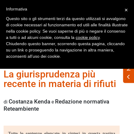
Registrati
Accedi
Informativa
×
Questo sito o gli strumenti terzi da questo utilizzati si avvalgono
di cookie necessari al funzionamento ed utili alle finalità illustrate
nella cookie policy. Se vuoi saperne di più o negare il consenso
a tutti o ad alcuni cookie, consulta la
cookie policy
.
Chiudendo questo banner, scorrendo questa pagina, cliccando
su un link o proseguendo la navigazione in altra maniera,
Home
Numero Rifiuti n. 342 ottobre 2025
acconsenti all’uso dei cookie.
La giurisprudenza più
recente in materia di rifiuti
Costanza Kenda
Redazione normativa
di
e
Reteambiente
Tutte le sentenze elencate in sintesi in questa pagina