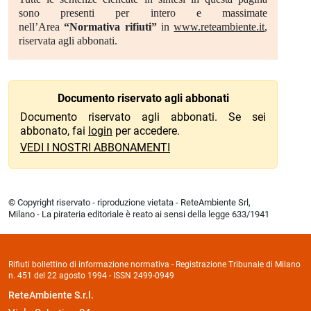
sono presenti per intero e massimate
nell’Area
“Normativa rifiuti”
in
www.reteambiente.it
,
riservata agli abbonati.
Documento riservato agli abbonati
Documento riservato agli abbonati. Se sei
abbonato, fai
login
per accedere.
VEDI I NOSTRI ABBONAMENTI
© Copyright riservato - riproduzione vietata - ReteAmbiente Srl,
Milano - La pirateria editoriale è reato ai sensi della legge 633/1941
Rifiuti bollettino di informazione normativa - Registrazione Tribunale di Milano
n. 451 del 22 agosto 1994 - ISSN 2499-0949
ReteAmbiente S.r.l.