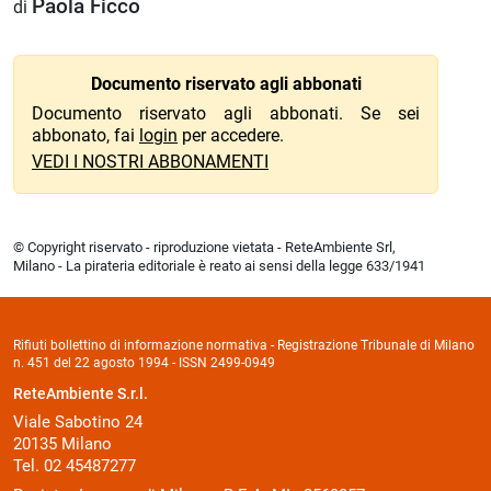
Paola Ficco
di
Documento riservato agli abbonati
Documento riservato agli abbonati. Se sei
abbonato, fai
login
per accedere.
VEDI I NOSTRI ABBONAMENTI
© Copyright riservato - riproduzione vietata - ReteAmbiente Srl,
Milano - La pirateria editoriale è reato ai sensi della legge 633/1941
Rifiuti bollettino di informazione normativa - Registrazione Tribunale di Milano
n. 451 del 22 agosto 1994 - ISSN 2499-0949
ReteAmbiente S.r.l.
Viale Sabotino 24
20135 Milano
Tel. 02 45487277