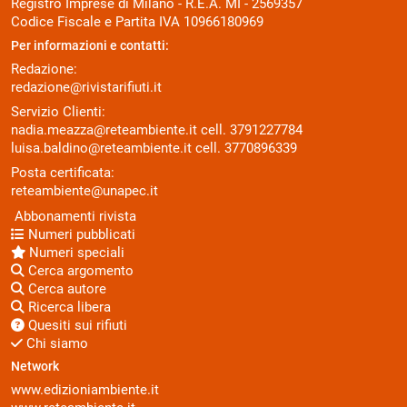
Registro Imprese di Milano - R.E.A. MI - 2569357
Codice Fiscale e Partita IVA 10966180969
Per informazioni e contatti:
Redazione:
redazione@rivistarifiuti.it
Servizio Clienti:
nadia.meazza@reteambiente.it
cell.
3791227784
luisa.baldino@reteambiente.it
cell.
3770896339
Posta certificata:
reteambiente@unapec.it
Abbonamenti rivista
Numeri pubblicati
Numeri speciali
Cerca argomento
Cerca autore
Ricerca libera
Quesiti sui rifiuti
Chi siamo
Network
www.edizioniambiente.it