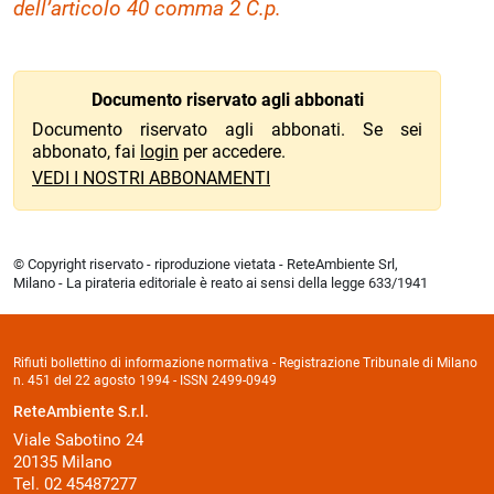
dell’articolo 40 comma 2 C.p.
Documento riservato agli abbonati
Documento riservato agli abbonati. Se sei
abbonato, fai
login
per accedere.
VEDI I NOSTRI ABBONAMENTI
© Copyright riservato - riproduzione vietata - ReteAmbiente Srl,
Milano - La pirateria editoriale è reato ai sensi della legge 633/1941
Rifiuti bollettino di informazione normativa - Registrazione Tribunale di Milano
n. 451 del 22 agosto 1994 - ISSN 2499-0949
ReteAmbiente S.r.l.
Viale Sabotino 24
20135 Milano
Tel. 02 45487277