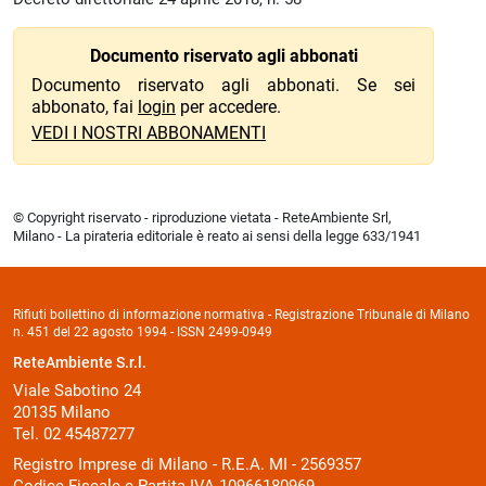
Documento riservato agli abbonati
Documento riservato agli abbonati. Se sei
abbonato, fai
login
per accedere.
VEDI I NOSTRI ABBONAMENTI
© Copyright riservato - riproduzione vietata - ReteAmbiente Srl,
Milano - La pirateria editoriale è reato ai sensi della legge 633/1941
Rifiuti bollettino di informazione normativa - Registrazione Tribunale di Milano
n. 451 del 22 agosto 1994 - ISSN 2499-0949
ReteAmbiente S.r.l.
Viale Sabotino 24
20135 Milano
Tel. 02 45487277
Registro Imprese di Milano - R.E.A. MI - 2569357
Codice Fiscale e Partita IVA 10966180969