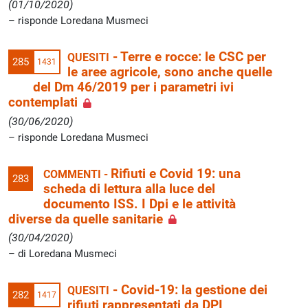
(01/10/2020)
risponde Loredana Musmeci
-
Terre e rocce: le CSC per
QUESITI
285
1431
le aree agricole, sono anche quelle
del Dm 46/2019 per i parametri ivi
contemplati
(30/06/2020)
risponde Loredana Musmeci
Rifiuti e Covid 19: una
COMMENTI -
283
scheda di lettura alla luce del
documento ISS. I Dpi e le attività
diverse da quelle sanitarie
(30/04/2020)
di Loredana Musmeci
-
Covid-19: la gestione dei
QUESITI
282
1417
rifiuti rappresentati da DPI