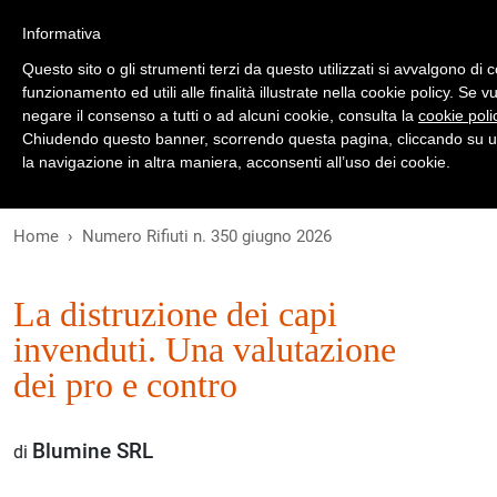
Registrati
Accedi
Informativa
Questo sito o gli strumenti terzi da questo utilizzati si avvalgono di 
funzionamento ed utili alle finalità illustrate nella cookie policy. Se 
negare il consenso a tutti o ad alcuni cookie, consulta la
cookie poli
Chiudendo questo banner, scorrendo questa pagina, cliccando su u
INDICE
la navigazione in altra maniera, acconsenti all’uso dei cookie.
Home
Numero Rifiuti n. 350 giugno 2026
La distruzione dei capi
invenduti. Una valutazione
dei pro e contro
Blumine SRL
di