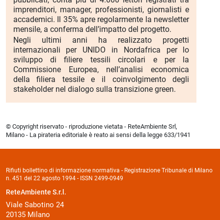
imprenditori, manager, professionisti, giornalisti e
accademici. Il 35% apre regolarmente la newsletter
mensile, a conferma dell’impatto del progetto.
Negli ultimi anni ha realizzato progetti
internazionali per UNIDO in Nordafrica per lo
sviluppo di filiere tessili circolari e per la
Commissione Europea, nell’analisi economica
della filiera tessile e il coinvolgimento degli
stakeholder nel dialogo sulla transizione green.
© Copyright riservato - riproduzione vietata - ReteAmbiente Srl,
Milano - La pirateria editoriale è reato ai sensi della legge 633/1941
Rifiuti bollettino di informazione normativa - Registrazione Tribunale di Milano
n. 451 del 22 agosto 1994 - ISSN 2499-0949
ReteAmbiente S.r.l.
Viale Sabotino 24
20135 Milano