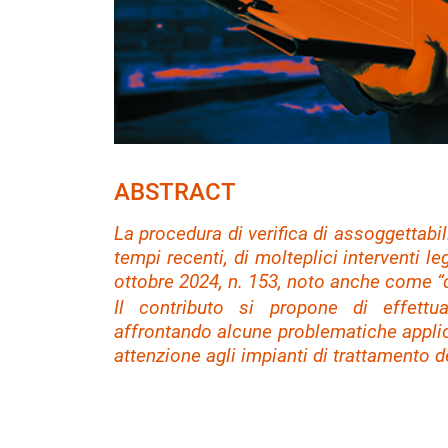
ABSTRACT
La procedura di verifica di assoggettabil
tempi recenti, di molteplici interventi le
ottobre 2024, n. 153, noto anche come 
Il contributo si propone di effettu
affrontando alcune problematiche applica
attenzione agli impianti di trattamento dei