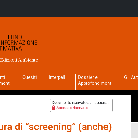
nti
Quesiti
Interpelli
Dossier e
Gli Aut
menti
Approfondimenti
Documento riservato agli abbonati:
Accesso riservato
ura di “screening” (anche)