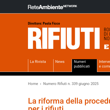
La Rivista
News
Numeri
Interve
pubblicati
e com
Home
Numero Rifiuti n. 339 giugno 2025
La riforma della proced
per i rifiuti