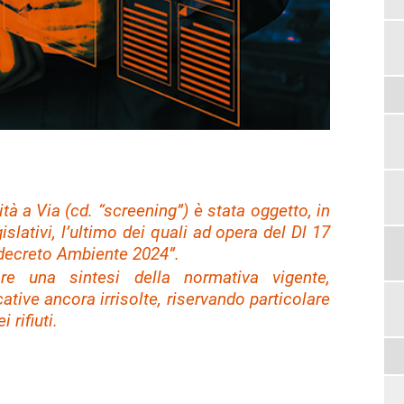
ità a Via (cd.
“screening”
) è stata oggetto, in
gislativi, l’ultimo dei quali ad opera del Dl 17
“decreto Ambiente 2024”.
are una sintesi della normativa vigente,
tive ancora irrisolte, riservando particolare
 rifiuti.